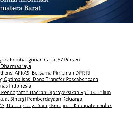
rogres Pembangunan Capai 67 Persen
 3 Dharmasraya
udiensi APKASI Bersama Pimpinan DPR RI
ng Optimalisasi Dana Transfer Pascabencana
mas Indonesia
Pendapatan Daerah Diproyeksikan Rp1,14 Triliun
rkuat Sinergi Pemberdayaan Keluarga
AS, Dorong Daya Saing Kerajinan Kabupaten Solok