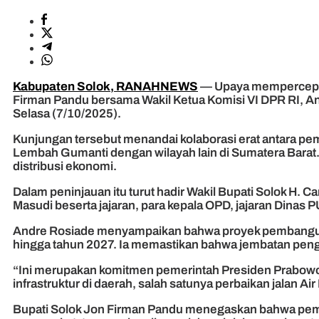
Kabupaten Solok, RANAHNEWS
— Upaya mempercepat 
Firman Pandu bersama Wakil Ketua Komisi VI DPR RI, An
Selasa (7/10/2025).
Kunjungan tersebut menandai kolaborasi erat antara p
Lembah Gumanti dengan wilayah lain di Sumatera Barat.
distribusi ekonomi.
Dalam peninjauan itu turut hadir Wakil Bupati Solok H.
Masudi beserta jajaran, para kepala OPD, jajaran Dina
Andre Rosiade menyampaikan bahwa proyek pembangunan 
hingga tahun 2027. Ia memastikan bahwa jembatan peng
“Ini merupakan komitmen pemerintah Presiden Prabowo 
infrastruktur di daerah, salah satunya perbaikan jalan A
Bupati Solok Jon Firman Pandu menegaskan bahwa pemb