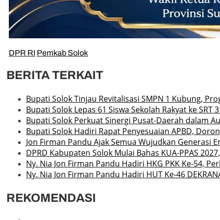
DPR RI
Pemkab Solok
BERITA TERKAIT
Bupati Solok Tinjau Revitalisasi SMPN 1 Kubung, P
Bupati Solok Lepas 61 Siswa Sekolah Rakyat ke SRT
Bupati Solok Perkuat Sinergi Pusat-Daerah dalam A
Bupati Solok Hadiri Rapat Penyesuaian APBD, Doro
Jon Firman Pandu Ajak Semua Wujudkan Generasi E
DPRD Kabupaten Solok Mulai Bahas KUA-PPAS 2027, 
Ny. Nia Jon Firman Pandu Hadiri HKG PKK Ke-54, Pe
Ny. Nia Jon Firman Pandu Hadiri HUT Ke-46 DEKRAN
REKOMENDASI