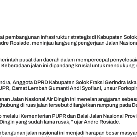
pembangunan infrastruktur strategis di Kabupaten Solok 
dre Rosiade, meninjau langsung pengerjaan Jalan Nasiona
emerintah pusat dan daerah dalam mempercepat penyelesai
 Keberadaan jalan ini dipandang krusial untuk mendukung
 Candra, Anggota DPRD Kabupaten Solok Fraksi Gerindra Isk
s PUPR, Camat Lembah Gumanti Andi Syofiani, unsur Forko
Jalan Nasional Air Dingin ini menelan anggaran sebesar 
hubung di ruas jalan tersebut ditargetkan rampung pada 
melalui Kementerian PUPR dan Balai Jalan Nasional Provi
ir Dingin yang sudah lama rusak,” ujar Andre Rosiade.
angunan jalan nasional ini menjadi harapan besar masyar