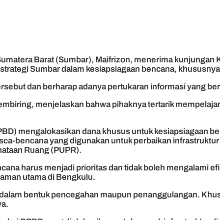
 Sumatera Barat (Sumbar), Maifrizon, menerima kunjungan
 strategi Sumbar dalam kesiapsiagaan bencana, khususnya t
rsebut dan berharap adanya pertukaran informasi yang be
embiring, menjelaskan bahwa pihaknya tertarik mempelaj
) mengalokasikan dana khusus untuk kesiapsiagaan benca
a pasca-bencana yang digunakan untuk perbaikan infrastruk
nataan Ruang (PUPR).
ana harus menjadi prioritas dan tidak boleh mengalami efi
caman utama di Bengkulu.
 dalam bentuk pencegahan maupun penanggulangan. Khusus u
ya.