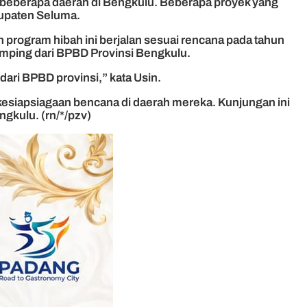
di beberapa daerah di Bengkulu. Beberapa proyek yang
bupaten Seluma.
rogram hibah ini berjalan sesuai rencana pada tahun
amping dari BPBD Provinsi Bengkulu.
ari BPBD provinsi,” kata Usin.
esiapsiagaan bencana di daerah mereka. Kunjungan ini
gkulu. (rn/*/pzv)