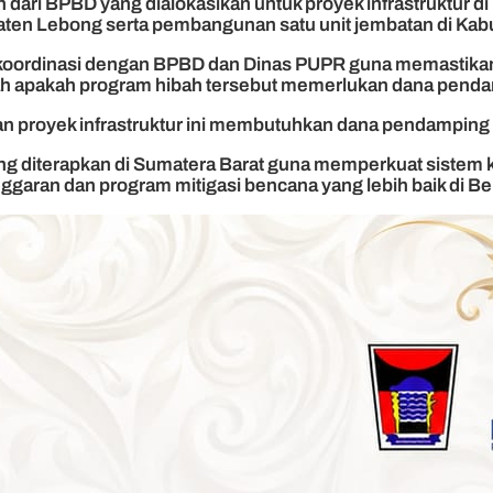
 dari BPBD yang dialokasikan untuk proyek infrastruktur 
bupaten Lebong serta pembangunan satu unit jembatan di Ka
oordinasi dengan BPBD dan Dinas PUPR guna memastikan p
alah apakah program hibah tersebut memerlukan dana pend
n proyek infrastruktur ini membutuhkan dana pendamping d
g diterapkan di Sumatera Barat guna memperkuat sistem k
ggaran dan program mitigasi bencana yang lebih baik di Ben