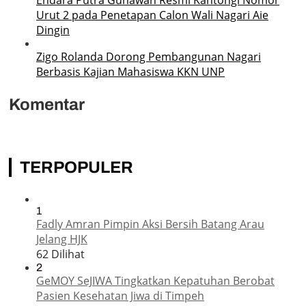
Urut 2 pada Penetapan Calon Wali Nagari Aie
Dingin
Zigo Rolanda Dorong Pembangunan Nagari
Berbasis Kajian Mahasiswa KKN UNP
Komentar
TERPOPULER
1
Fadly Amran Pimpin Aksi Bersih Batang Arau
Jelang HJK
62 Dilihat
2
GeMOY SeJIWA Tingkatkan Kepatuhan Berobat
Pasien Kesehatan Jiwa di Timpeh