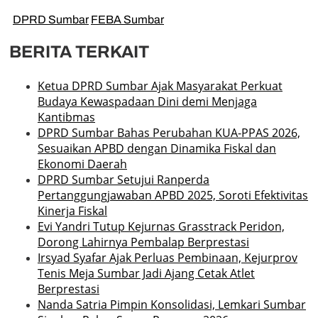
DPRD Sumbar
FEBA Sumbar
BERITA TERKAIT
Ketua DPRD Sumbar Ajak Masyarakat Perkuat
Budaya Kewaspadaan Dini demi Menjaga
Kantibmas
DPRD Sumbar Bahas Perubahan KUA-PPAS 2026,
Sesuaikan APBD dengan Dinamika Fiskal dan
Ekonomi Daerah
DPRD Sumbar Setujui Ranperda
Pertanggungjawaban APBD 2025, Soroti Efektivitas
Kinerja Fiskal
Evi Yandri Tutup Kejurnas Grasstrack Peridon,
Dorong Lahirnya Pembalap Berprestasi
Irsyad Syafar Ajak Perluas Pembinaan, Kejurprov
Tenis Meja Sumbar Jadi Ajang Cetak Atlet
Berprestasi
Nanda Satria Pimpin Konsolidasi, Lemkari Sumbar