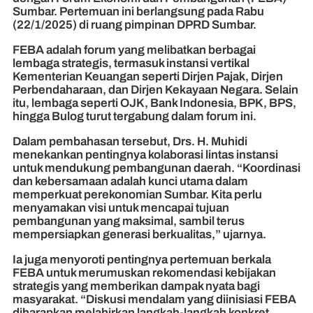
Sumbar. Pertemuan ini berlangsung pada Rabu
(22/1/2025) di ruang pimpinan DPRD Sumbar.
FEBA adalah forum yang melibatkan berbagai
lembaga strategis, termasuk instansi vertikal
Kementerian Keuangan seperti Dirjen Pajak, Dirjen
Perbendaharaan, dan Dirjen Kekayaan Negara. Selain
itu, lembaga seperti OJK, Bank Indonesia, BPK, BPS,
hingga Bulog turut tergabung dalam forum ini.
Dalam pembahasan tersebut, Drs. H. Muhidi
menekankan pentingnya kolaborasi lintas instansi
untuk mendukung pembangunan daerah. “Koordinasi
dan kebersamaan adalah kunci utama dalam
memperkuat perekonomian Sumbar. Kita perlu
menyamakan visi untuk mencapai tujuan
pembangunan yang maksimal, sambil terus
mempersiapkan generasi berkualitas,” ujarnya.
Ia juga menyoroti pentingnya pertemuan berkala
FEBA untuk merumuskan rekomendasi kebijakan
strategis yang memberikan dampak nyata bagi
masyarakat. “Diskusi mendalam yang diinisiasi FEBA
diharapkan melahirkan langkah-langkah konkret