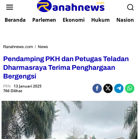
L
e
w
Beranda
Parlemen
Ekonomi
Hukum
Nasional
a
t
i
k
e
Ranahnews.com
/
News
P
k
e
Pendamping PKH dan Petugas Teladan
o
n
n
d
Dharmasraya Terima Penghargaan
t
a
Bergengsi
e
m
n
p
PRN
13 Januari 2025
766 Dilihat
i
n
g
P
K
H
d
a