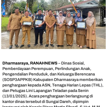
n
P
e
t
u
g
a
s
T
e
l
a
d
Dharmasraya, RANAHNEWS
– Dinas Sosial,
a
n
Pemberdayaan Perempuan, Perlindungan Anak,
D
Pengendalian Penduduk, dan Keluarga Berencana
h
(SOSP3APPKB) Kabupaten Dharmasraya memberikan
a
penghargaan kepada ASN, Tenaga Harian Lepas (THL),
r
dan Petugas Lini Lapangan Teladan pada Senin
m
(13/01/2025). Acara penghargaan berlangsung di
a
kantor dinas tersebut di Sungai Dareh, dipimpin
s
r