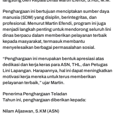
langsung oleh Kepala Dinas Martin Efendi, S.Hut, M.M.
a
y
Penghargaan ini bertujuan menciptakan sumber daya
a
manusia (SDM) yang disiplin, berintegritas, dan
T
profesional. Menurut Martin Efendi, program ini juga
e
menjadi langkah penting untuk mendorong seluruh lini
r
dinas berpacu dalam memberikan pelayanan terbaik
i
m
kepada masyarakat, termasuk membantu
a
menyelesaikan berbagai permasalahan sosial.
P
e
“Penghargaan ini merupakan bentuk apresiasi atas
n
dedikasi dan kerja keras para ASN, THL, dan Petugas
g
Lini Lapangan. Harapannya, hal ini dapat meningkatkan
h
motivasi kerja mereka untuk terus memberikan
a
pelayanan terbaik,” ujar Martin.
r
g
a
Penerima Penghargaan Teladan
a
Tahun ini, penghargaan diberikan kepada:
n
B
Nilam Aljaswan, S.KM (ASN)
e