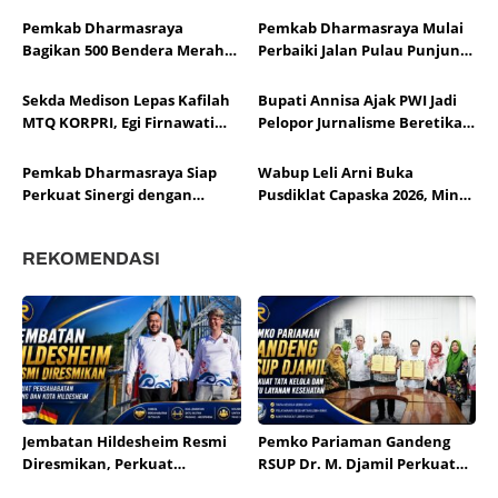
Tahun Segera Berakhir
dan Mitigasi Risiko Hukum
Pemkab Dharmasraya
Pemkab Dharmasraya Mulai
Bagikan 500 Bendera Merah
Perbaiki Jalan Pulau Punjung–
Putih Sambut HUT Ke-81 RI
Kampung Surau
Sekda Medison Lepas Kafilah
Bupati Annisa Ajak PWI Jadi
MTQ KORPRI, Egi Firnawati
Pelopor Jurnalisme Beretika
Siap Wakili Sumbar di Tingkat
di Tengah Perkembangan AI
Nasional
Pemkab Dharmasraya Siap
Wabup Leli Arni Buka
Perkuat Sinergi dengan
Pusdiklat Capaska 2026, Minta
LKAAM di Bawah
Peserta Siap Emban Tugas
Kepemimpinan Marlon
Negara
REKOMENDASI
Martua
Jembatan Hildesheim Resmi
Pemko Pariaman Gandeng
Diresmikan, Perkuat
RSUP Dr. M. Djamil Perkuat
Persahabatan Padang dan
Tata Kelola dan Mutu