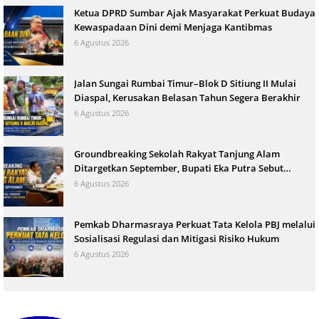
Ketua DPRD Sumbar Ajak Masyarakat Perkuat Budaya
Kewaspadaan Dini demi Menjaga Kantibmas
6 Agustus 2026
Jalan Sungai Rumbai Timur–Blok D Sitiung II Mulai
Diaspal, Kerusakan Belasan Tahun Segera Berakhir
6 Agustus 2026
Groundbreaking Sekolah Rakyat Tanjung Alam
Ditargetkan September, Bupati Eka Putra Sebut
Terbesar di Indonesia
6 Agustus 2026
Pemkab Dharmasraya Perkuat Tata Kelola PBJ melalui
Sosialisasi Regulasi dan Mitigasi Risiko Hukum
6 Agustus 2026