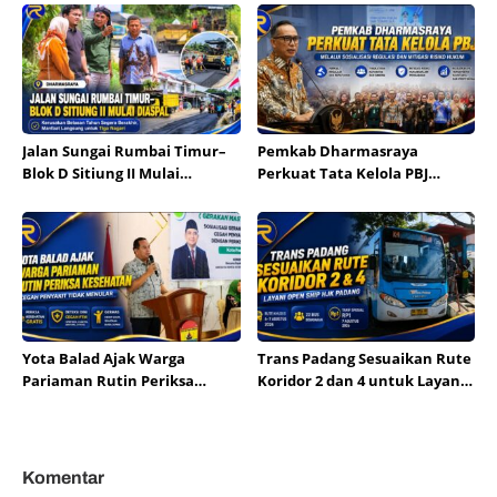
Kota Hildesheim
Layanan Kesehatan
Jalan Sungai Rumbai Timur–
Pemkab Dharmasraya
Blok D Sitiung II Mulai
Perkuat Tata Kelola PBJ
Diaspal, Kerusakan Belasan
melalui Sosialisasi Regulasi
Tahun Segera Berakhir
dan Mitigasi Risiko Hukum
Yota Balad Ajak Warga
Trans Padang Sesuaikan Rute
Pariaman Rutin Periksa
Koridor 2 dan 4 untuk Layani
Kesehatan Cegah Penyakit
Open Ship HJK Padang
Tidak Menular
Komentar