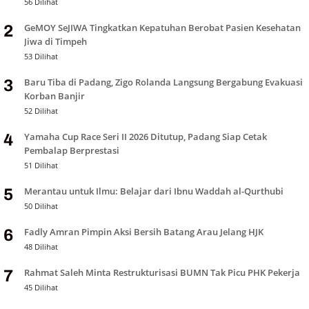
56 Dilihat
GeMOY SeJIWA Tingkatkan Kepatuhan Berobat Pasien Kesehatan
2
Jiwa di Timpeh
53 Dilihat
Baru Tiba di Padang, Zigo Rolanda Langsung Bergabung Evakuasi
3
Korban Banjir
52 Dilihat
Yamaha Cup Race Seri II 2026 Ditutup, Padang Siap Cetak
4
Pembalap Berprestasi
51 Dilihat
Merantau untuk Ilmu: Belajar dari Ibnu Waddah al-Qurthubi
5
50 Dilihat
Fadly Amran Pimpin Aksi Bersih Batang Arau Jelang HJK
6
48 Dilihat
Rahmat Saleh Minta Restrukturisasi BUMN Tak Picu PHK Pekerja
7
45 Dilihat