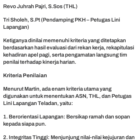
r
Revo Juhrah Pajri, S.Sos (THL)
g
e
Tri Sholeh, S.Pt (Pendamping PKH – Petugas Lini
n
Lapangan)
g
s
Ketiganya dinilai memenuhi kriteria yang ditetapkan
i
berdasarkan hasil evaluasi dari rekan kerja, rekapitulasi
kehadiran apel pagi, serta pengamatan langsung tim
penilai terhadap kinerja harian.
Kriteria Penilaian
Menurut Martin, ada enam kriteria utama yang
digunakan untuk menentukan ASN, THL, dan Petugas
Lini Lapangan Teladan, yaitu:
1. Berorientasi Lapangan: Bersikap ramah dan sopan
kepada siapa pun.
2. Integritas Tinggi: Menjunjung nilai-nilai kejujuran dan