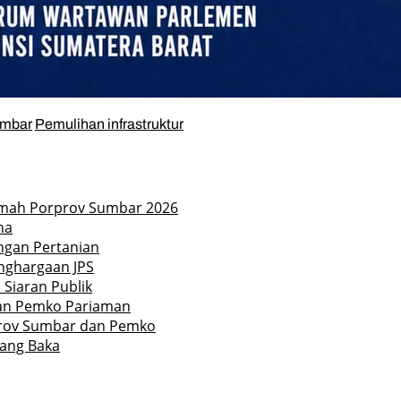
umbar
Pemulihan infrastruktur
umah Porprov Sumbar 2026
na
ngan Pertanian
enghargaan JPS
Siaran Publik
dan Pemko Pariaman
prov Sumbar dan Pemko
iang Baka