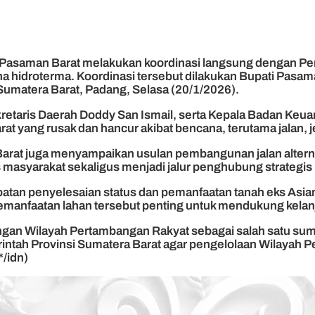
asaman Barat melakukan koordinasi langsung dengan Peme
hidroterma. Koordinasi tersebut dilakukan Bupati Pasama
umatera Barat, Padang, Selasa (20/1/2026).
ekretaris Daerah Doddy San Ismail, serta Kepala Badan Keu
t yang rusak dan hancur akibat bencana, terutama jalan, j
at juga menyampaikan usulan pembangunan jalan alternatif
tas masyarakat sekaligus menjadi jalur penghubung strategi
patan penyelesaian status dan pemanfaatan tanah eks Asia
 pemanfaatan lahan tersebut penting untuk mendukung kel
an Wilayah Pertambangan Rakyat sebagai salah satu sum
ntah Provinsi Sumatera Barat agar pengelolaan Wilayah P
/idn)