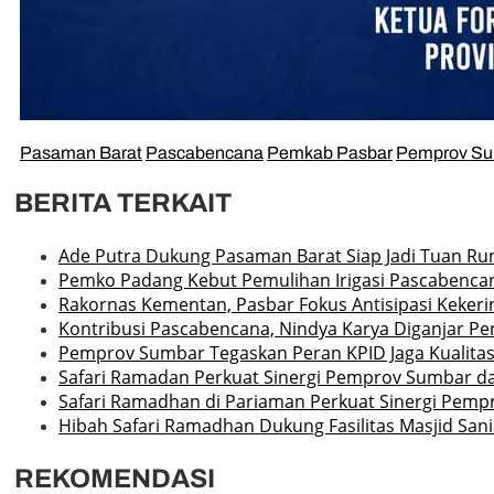
Pasaman Barat
Pascabencana
Pemkab Pasbar
Pemprov S
BERITA TERKAIT
Ade Putra Dukung Pasaman Barat Siap Jadi Tuan R
Pemko Padang Kebut Pemulihan Irigasi Pascabenca
Rakornas Kementan, Pasbar Fokus Antisipasi Kekeri
Kontribusi Pascabencana, Nindya Karya Diganjar P
Pemprov Sumbar Tegaskan Peran KPID Jaga Kualitas 
Safari Ramadan Perkuat Sinergi Pemprov Sumbar 
Safari Ramadhan di Pariaman Perkuat Sinergi Pem
Hibah Safari Ramadhan Dukung Fasilitas Masjid San
REKOMENDASI