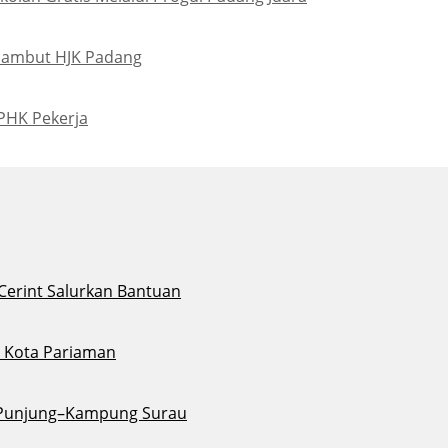
Sambut HJK Padang
PHK Pekerja
 Cerint Salurkan Bantuan
di Kota Pariaman
u Punjung–Kampung Surau