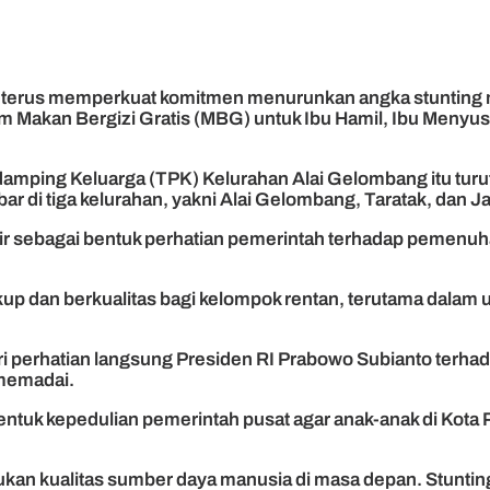
terus memperkuat komitmen menurunkan angka stunting mel
m Makan Bergizi Gratis (MBG) untuk Ibu Hamil, Ibu Menyus
mping Keluarga (TPK) Kelurahan Alai Gelombang itu turut 
 di tiga kelurahan, yakni Alai Gelombang, Taratak, dan Ja
r sebagai bentuk perhatian pemerintah terhadap pemenuhan 
up dan berkualitas bagi kelompok rentan, terutama dalam 
 perhatian langsung Presiden RI Prabowo Subianto terhad
 memadai.
bentuk kepedulian pemerintah pusat agar anak-anak di Kota
ukan kualitas sumber daya manusia di masa depan. Stunti