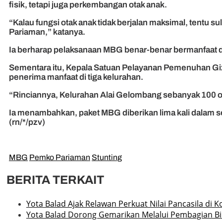
fisik, tetapi juga perkembangan otak anak.
“Kalau fungsi otak anak tidak berjalan maksimal, tentu s
Pariaman,” katanya.
Ia berharap pelaksanaan MBG benar-benar bermanfaat dan
Sementara itu, Kepala Satuan Pelayanan Pemenuhan Gi
penerima manfaat di tiga kelurahan.
“Rinciannya, Kelurahan Alai Gelombang sebanyak 100 or
Ia menambahkan, paket MBG diberikan lima kali dalam 
(rn/*/pzv)
MBG
Pemko Pariaman
Stunting
BERITA TERKAIT
Yota Balad Ajak Relawan Perkuat Nilai Pancasila di 
Yota Balad Dorong Gemarikan Melalui Pembagian Bib