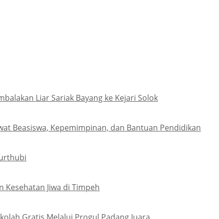
lakan Liar Sariak Bayang ke Kejari Solok
wat Beasiswa, Kepemimpinan, dan Bantuan Pendidikan
urthubi
 Kesehatan Jiwa di Timpeh
olah Gratis Melalui Progul Padang Juara