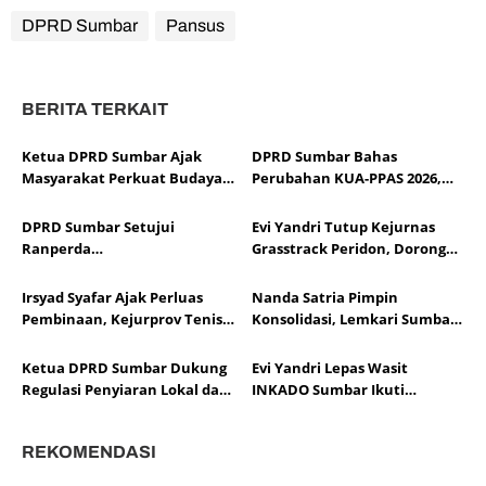
DPRD Sumbar
Pansus
BERITA TERKAIT
Ketua DPRD Sumbar Ajak
DPRD Sumbar Bahas
Masyarakat Perkuat Budaya
Perubahan KUA-PPAS 2026,
Kewaspadaan Dini demi
Sesuaikan APBD dengan
Menjaga Kantibmas
Dinamika Fiskal dan Ekonomi
DPRD Sumbar Setujui
Evi Yandri Tutup Kejurnas
Daerah
Ranperda
Grasstrack Peridon, Dorong
Pertanggungjawaban APBD
Lahirnya Pembalap
2025, Soroti Efektivitas
Berprestasi
Irsyad Syafar Ajak Perluas
Nanda Satria Pimpin
Kinerja Fiskal
Pembinaan, Kejurprov Tenis
Konsolidasi, Lemkari Sumbar
Meja Sumbar Jadi Ajang Cetak
Siapkan Rakor Susun Program
Atlet Berprestasi
2026
Ketua DPRD Sumbar Dukung
Evi Yandri Lepas Wasit
Regulasi Penyiaran Lokal dan
INKADO Sumbar Ikuti
Penguatan Literasi Media
Sertifikasi AKF Bangladesh
REKOMENDASI