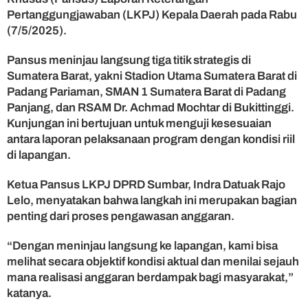
u
Pertanggungjawaban (LKPJ) Kepala Daerah pada Rabu
P
(7/5/2025).
r
o
y
Pansus meninjau langsung tiga titik strategis di
e
Sumatera Barat, yakni Stadion Utama Sumatera Barat di
k
Padang Pariaman, SMAN 1 Sumatera Barat di Padang
S
Panjang, dan RSAM Dr. Achmad Mochtar di Bukittinggi.
u
Kunjungan ini bertujuan untuk menguji kesesuaian
m
antara laporan pelaksanaan program dengan kondisi riil
b
di lapangan.
a
r
,
Ketua Pansus LKPJ DPRD Sumbar, Indra Datuak Rajo
P
Lelo, menyatakan bahwa langkah ini merupakan bagian
a
penting dari proses pengawasan anggaran.
s
t
“Dengan meninjau langsung ke lapangan, kami bisa
i
melihat secara objektif kondisi aktual dan menilai sejauh
k
mana realisasi anggaran berdampak bagi masyarakat,”
a
n
katanya.
D