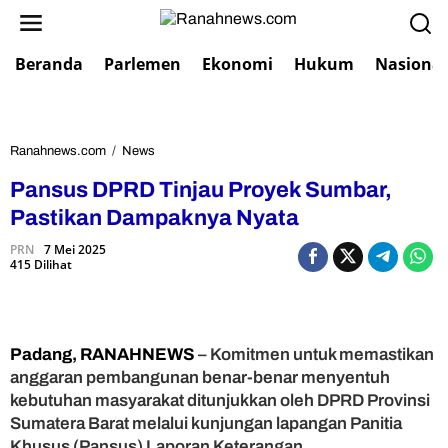
L
e
w
Beranda
Parlemen
Ekonomi
Hukum
Nasional
a
t
i
k
e
Ranahnews.com
/
News
P
k
a
Pansus DPRD Tinjau Proyek Sumbar,
o
n
n
s
Pastikan Dampaknya Nyata
t
u
e
PRN
7 Mei 2025
s
415 Dilihat
n
D
P
R
D
T
Padang, RANAHNEWS
– Komitmen untuk memastikan
i
anggaran pembangunan benar-benar menyentuh
n
kebutuhan masyarakat ditunjukkan oleh DPRD Provinsi
j
Sumatera Barat melalui kunjungan lapangan Panitia
a
Khusus (Pansus) Laporan Keterangan