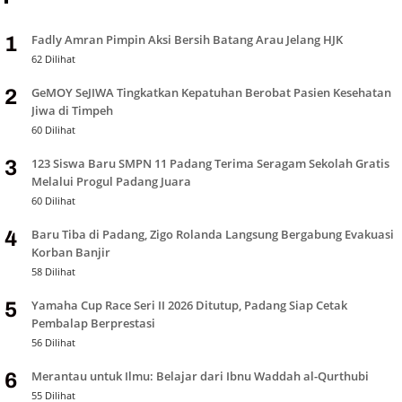
Fadly Amran Pimpin Aksi Bersih Batang Arau Jelang HJK
1
62 Dilihat
GeMOY SeJIWA Tingkatkan Kepatuhan Berobat Pasien Kesehatan
2
Jiwa di Timpeh
60 Dilihat
123 Siswa Baru SMPN 11 Padang Terima Seragam Sekolah Gratis
3
Melalui Progul Padang Juara
60 Dilihat
Baru Tiba di Padang, Zigo Rolanda Langsung Bergabung Evakuasi
4
Korban Banjir
58 Dilihat
Yamaha Cup Race Seri II 2026 Ditutup, Padang Siap Cetak
5
Pembalap Berprestasi
56 Dilihat
Merantau untuk Ilmu: Belajar dari Ibnu Waddah al-Qurthubi
6
55 Dilihat