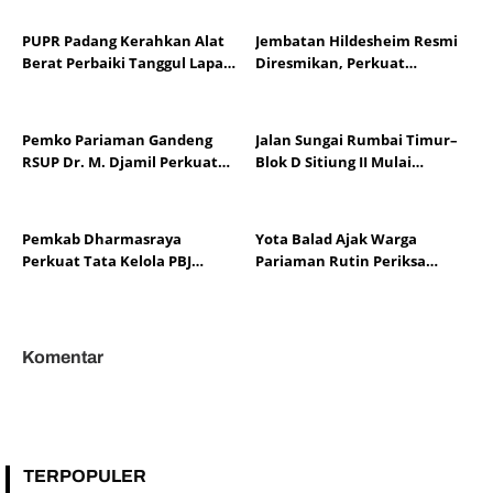
PUPR Padang Kerahkan Alat
Jembatan Hildesheim Resmi
Berat Perbaiki Tanggul Lapau
Diresmikan, Perkuat
Munggu
Persahabatan Padang dan
Kota Hildesheim
Pemko Pariaman Gandeng
Jalan Sungai Rumbai Timur–
RSUP Dr. M. Djamil Perkuat
Blok D Sitiung II Mulai
Tata Kelola dan Mutu
Diaspal, Kerusakan Belasan
Layanan Kesehatan
Tahun Segera Berakhir
Pemkab Dharmasraya
Yota Balad Ajak Warga
Perkuat Tata Kelola PBJ
Pariaman Rutin Periksa
melalui Sosialisasi Regulasi
Kesehatan Cegah Penyakit
dan Mitigasi Risiko Hukum
Tidak Menular
Komentar
TERPOPULER