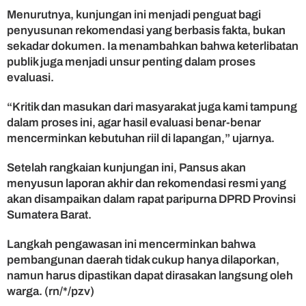
a
Menurutnya, kunjungan ini menjadi penguat bagi
m
penyusunan rekomendasi yang berbasis fakta, bukan
p
sekadar dokumen. Ia menambahkan bahwa keterlibatan
a
publik juga menjadi unsur penting dalam proses
k
evaluasi.
n
y
“Kritik dan masukan dari masyarakat juga kami tampung
a
N
dalam proses ini, agar hasil evaluasi benar-benar
y
mencerminkan kebutuhan riil di lapangan,” ujarnya.
a
t
Setelah rangkaian kunjungan ini, Pansus akan
a
menyusun laporan akhir dan rekomendasi resmi yang
akan disampaikan dalam rapat paripurna DPRD Provinsi
Sumatera Barat.
Langkah pengawasan ini mencerminkan bahwa
pembangunan daerah tidak cukup hanya dilaporkan,
namun harus dipastikan dapat dirasakan langsung oleh
warga. (rn/*/pzv)