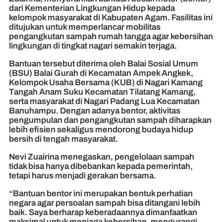
dari Kementerian Lingkungan Hidup kepada
kelompok masyarakat di Kabupaten Agam. Fasilitas ini
ditujukan untuk memperlancar mobilitas
pengangkutan sampah rumah tangga agar kebersihan
lingkungan di tingkat nagari semakin terjaga.
Bantuan tersebut diterima oleh Balai Sosial Umum
(BSU) Balai Gurah di Kecamatan Ampek Angkek,
Kelompok Usaha Bersama (KUB) di Nagari Kamang
Tangah Anam Suku Kecamatan Tilatang Kamang,
serta masyarakat di Nagari Padang Lua Kecamatan
Banuhampu. Dengan adanya bentor, aktivitas
pengumpulan dan pengangkutan sampah diharapkan
lebih efisien sekaligus mendorong budaya hidup
bersih di tengah masyarakat.
Nevi Zuairina menegaskan, pengelolaan sampah
tidak bisa hanya dibebankan kepada pemerintah,
tetapi harus menjadi gerakan bersama.
“Bantuan bentor ini merupakan bentuk perhatian
negara agar persoalan sampah bisa ditangani lebih
baik. Saya berharap keberadaannya dimanfaatkan
maksimal untuk menjaga kebersihan, mengurangi