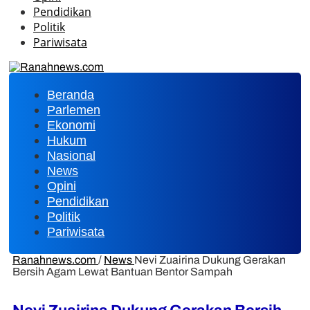
Pendidikan
Politik
Pariwisata
Beranda
Parlemen
Ekonomi
Hukum
Nasional
News
Opini
Pendidikan
Politik
Pariwisata
Ranahnews.com
/
News
Nevi Zuairina Dukung Gerakan
Bersih Agam Lewat Bantuan Bentor Sampah