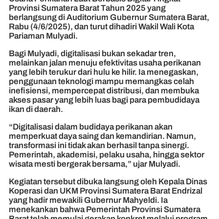
Provinsi Sumatera Barat Tahun 2025 yang
berlangsung di Auditorium Gubernur Sumatera Barat,
Rabu (4/6/2025), dan turut dihadiri Wakil Wali Kota
Pariaman Mulyadi.
Bagi Mulyadi, digitalisasi bukan sekadar tren,
melainkan jalan menuju efektivitas usaha perikanan
yang lebih terukur dari hulu ke hilir. Ia menegaskan,
penggunaan teknologi mampu memangkas celah
inefisiensi, mempercepat distribusi, dan membuka
akses pasar yang lebih luas bagi para pembudidaya
ikan di daerah.
“Digitalisasi dalam budidaya perikanan akan
memperkuat daya saing dan kemandirian. Namun,
transformasi ini tidak akan berhasil tanpa sinergi.
Pemerintah, akademisi, pelaku usaha, hingga sektor
wisata mesti bergerak bersama,” ujar Mulyadi.
Kegiatan tersebut dibuka langsung oleh Kepala Dinas
Koperasi dan UKM Provinsi Sumatera Barat Endrizal
yang hadir mewakili Gubernur Mahyeldi. Ia
menekankan bahwa Pemerintah Provinsi Sumatera
Barat telah memulai gerakan konkret melalui program