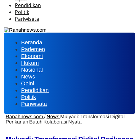
Pendidikan
Politik
Pariwisata
Beranda
Parlemen
Ekonomi
Hukum
Nasional
News
Opini
Pendidikan
Politik
Pariwisata
Ranahnews.com
/
News
Mulyadi: Transformasi Digital
Perikanan Butuh Kolaborasi Nyata