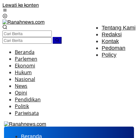
Lewati ke konten
Tentang Kami
Redaksi
Kontak
Pedoman
Beranda
Policy
Parlemen
Ekonomi
Hukum
Nasional
News
Opini
Pendidikan
Politik
Pariwisata
Beranda