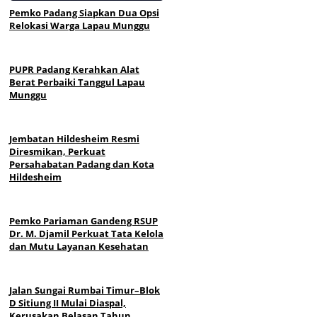
Pemko Padang Siapkan Dua Opsi
Relokasi Warga Lapau Munggu
PUPR Padang Kerahkan Alat
Berat Perbaiki Tanggul Lapau
Munggu
Jembatan Hildesheim Resmi
Diresmikan, Perkuat
Persahabatan Padang dan Kota
Hildesheim
Pemko Pariaman Gandeng RSUP
Dr. M. Djamil Perkuat Tata Kelola
dan Mutu Layanan Kesehatan
Jalan Sungai Rumbai Timur–Blok
D Sitiung II Mulai Diaspal,
Kerusakan Belasan Tahun