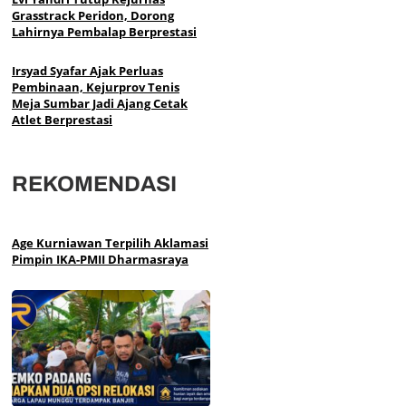
Grasstrack Peridon, Dorong
Lahirnya Pembalap Berprestasi
Irsyad Syafar Ajak Perluas
Pembinaan, Kejurprov Tenis
Meja Sumbar Jadi Ajang Cetak
Atlet Berprestasi
REKOMENDASI
Age Kurniawan Terpilih Aklamasi
Pimpin IKA-PMII Dharmasraya