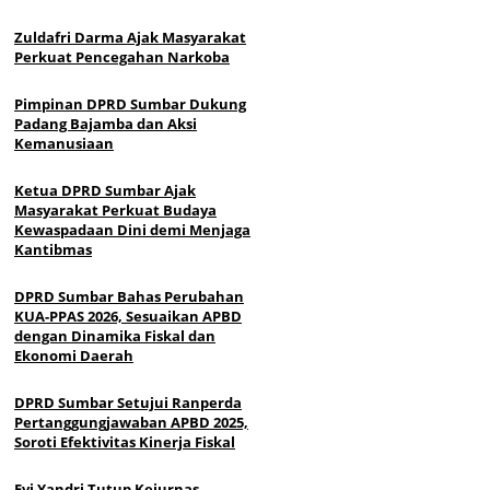
Zuldafri Darma Ajak Masyarakat
Perkuat Pencegahan Narkoba
Pimpinan DPRD Sumbar Dukung
Padang Bajamba dan Aksi
Kemanusiaan
Ketua DPRD Sumbar Ajak
Masyarakat Perkuat Budaya
Kewaspadaan Dini demi Menjaga
Kantibmas
DPRD Sumbar Bahas Perubahan
KUA-PPAS 2026, Sesuaikan APBD
dengan Dinamika Fiskal dan
Ekonomi Daerah
DPRD Sumbar Setujui Ranperda
Pertanggungjawaban APBD 2025,
Soroti Efektivitas Kinerja Fiskal
Evi Yandri Tutup Kejurnas