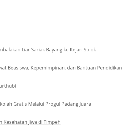
lakan Liar Sariak Bayang ke Kejari Solok
wat Beasiswa, Kepemimpinan, dan Bantuan Pendidikan
urthubi
olah Gratis Melalui Progul Padang Juara
 Kesehatan Jiwa di Timpeh