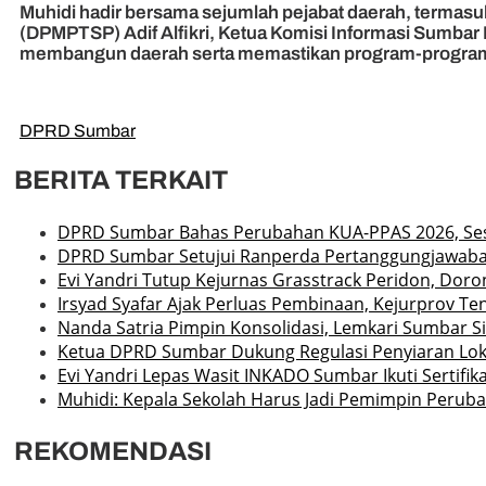
Muhidi hadir bersama sejumlah pejabat daerah, termas
(DPMPTSP) Adif Alfikri, Ketua Komisi Informasi Sumbar
membangun daerah serta memastikan program-program p
DPRD Sumbar
BERITA TERKAIT
DPRD Sumbar Bahas Perubahan KUA-PPAS 2026, Ses
DPRD Sumbar Setujui Ranperda Pertanggungjawaban A
Evi Yandri Tutup Kejurnas Grasstrack Peridon, Dor
Irsyad Syafar Ajak Perluas Pembinaan, Kejurprov Ten
Nanda Satria Pimpin Konsolidasi, Lemkari Sumbar 
Ketua DPRD Sumbar Dukung Regulasi Penyiaran Loka
Evi Yandri Lepas Wasit INKADO Sumbar Ikuti Sertifik
Muhidi: Kepala Sekolah Harus Jadi Pemimpin Perub
REKOMENDASI