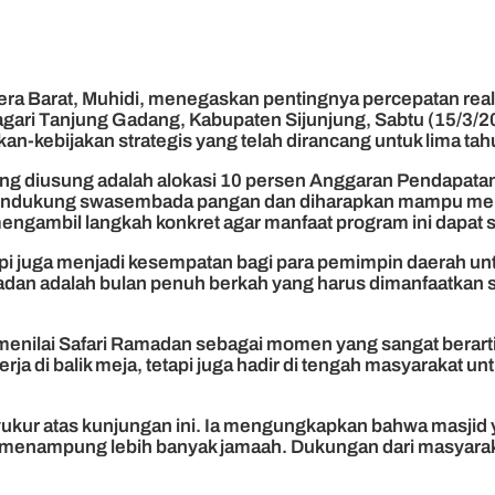
ra Barat, Muhidi, menegaskan pentingnya percepatan real
agari Tanjung Gadang, Kabupaten Sijunjung, Sabtu (15/3/
an-kebijakan strategis yang telah dirancang untuk lima tah
ng diusung adalah alokasi 10 persen Anggaran Pendapatan 
 mendukung swasembada pangan dan diharapkan mampu meni
ngambil langkah konkret agar manfaat program ini dapat 
etapi juga menjadi kesempatan bagi para pemimpin daerah 
adan adalah bulan penuh berkah yang harus dimanfaatkan
nilai Safari Ramadan sebagai momen yang sangat berarti 
a di balik meja, tetapi juga hadir di tengah masyarakat u
yukur atas kunjungan ini. Ia mengungkapkan bahwa masjid
uk menampung lebih banyak jamaah. Dukungan dari masyarak