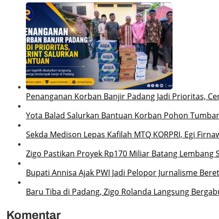
Penanganan Korban Banjir Padang Jadi Prioritas, Ce
Yota Balad Salurkan Bantuan Korban Pohon Tumba
Sekda Medison Lepas Kafilah MTQ KORPRI, Egi Firnaw
Zigo Pastikan Proyek Rp170 Miliar Batang Lembang 
Bupati Annisa Ajak PWI Jadi Pelopor Jurnalisme Ber
Baru Tiba di Padang, Zigo Rolanda Langsung Bergab
Komentar