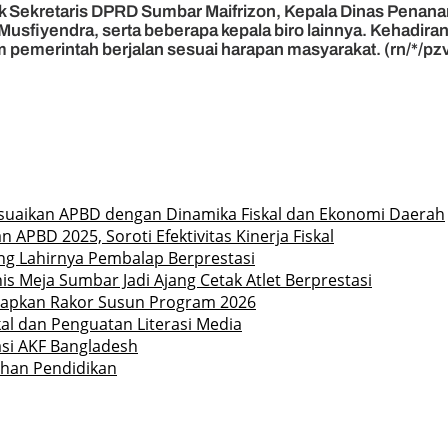
uk Sekretaris DPRD Sumbar Maifrizon, Kepala Dinas Penan
 Musfiyendra, serta beberapa kepala biro lainnya. Kehad
emerintah berjalan sesuai harapan masyarakat. (rn/*/pz
uaikan APBD dengan Dinamika Fiskal dan Ekonomi Daerah
PBD 2025, Soroti Efektivitas Kinerja Fiskal
ong Lahirnya Pembalap Berprestasi
is Meja Sumbar Jadi Ajang Cetak Atlet Berprestasi
Siapkan Rakor Susun Program 2026
l dan Penguatan Literasi Media
asi AKF Bangladesh
ahan Pendidikan