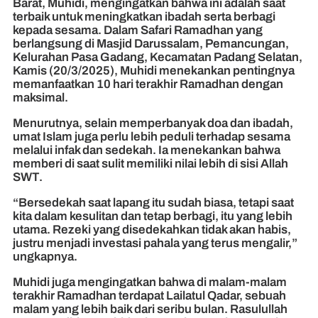
Barat, Muhidi, mengingatkan bahwa ini adalah saat
terbaik untuk meningkatkan ibadah serta berbagi
kepada sesama. Dalam Safari Ramadhan yang
berlangsung di Masjid Darussalam, Pemancungan,
Kelurahan Pasa Gadang, Kecamatan Padang Selatan,
Kamis (20/3/2025), Muhidi menekankan pentingnya
memanfaatkan 10 hari terakhir Ramadhan dengan
maksimal.
Menurutnya, selain memperbanyak doa dan ibadah,
umat Islam juga perlu lebih peduli terhadap sesama
melalui infak dan sedekah. Ia menekankan bahwa
memberi di saat sulit memiliki nilai lebih di sisi Allah
SWT.
“Bersedekah saat lapang itu sudah biasa, tetapi saat
kita dalam kesulitan dan tetap berbagi, itu yang lebih
utama. Rezeki yang disedekahkan tidak akan habis,
justru menjadi investasi pahala yang terus mengalir,”
ungkapnya.
Muhidi juga mengingatkan bahwa di malam-malam
terakhir Ramadhan terdapat Lailatul Qadar, sebuah
malam yang lebih baik dari seribu bulan. Rasulullah