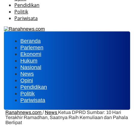
Pendidikan
Politik
Pariwisata
Beranda
Parlemen
Ekonomi
Hukum
Nasional
News
Opini
Pendidikan
Politik
Pariwisata
Ranahnews.com
/
News
Ketua DPRD Sumbar: 10 Hari
Terakhir Ramadhan, Saatnya Raih Kemuliaan dan Pahala
Berlipat