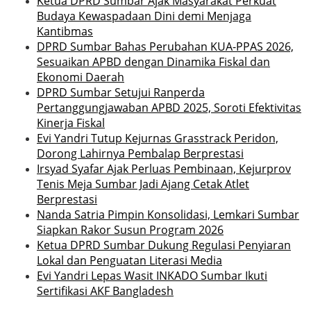
Ketua DPRD Sumbar Ajak Masyarakat Perkuat
Budaya Kewaspadaan Dini demi Menjaga
Kantibmas
DPRD Sumbar Bahas Perubahan KUA-PPAS 2026,
Sesuaikan APBD dengan Dinamika Fiskal dan
Ekonomi Daerah
DPRD Sumbar Setujui Ranperda
Pertanggungjawaban APBD 2025, Soroti Efektivitas
Kinerja Fiskal
Evi Yandri Tutup Kejurnas Grasstrack Peridon,
Dorong Lahirnya Pembalap Berprestasi
Irsyad Syafar Ajak Perluas Pembinaan, Kejurprov
Tenis Meja Sumbar Jadi Ajang Cetak Atlet
Berprestasi
Nanda Satria Pimpin Konsolidasi, Lemkari Sumbar
Siapkan Rakor Susun Program 2026
Ketua DPRD Sumbar Dukung Regulasi Penyiaran
Lokal dan Penguatan Literasi Media
Evi Yandri Lepas Wasit INKADO Sumbar Ikuti
Sertifikasi AKF Bangladesh