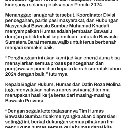
kinerjanya selama pelaksanaan Pemilu 2024.
Menanggapi anugerah tersebut, Koordinator Divisi
pencegahan, partisipasi masyarakat, dan Hubungan
Masyarakat Bawaslu Sumbar Muhamad Khadafi,
menyampaikan Humas adalah jembatan Bawaslu
dengan publik terkait kepemiluan, untuk itu Bawaslu
Sumatera Barat merasa wajib untuk terus berbenah
menjadi semakin baik.
“Penghargaan ini akan kami jadikan energi guna bisa
mensyiarkan semua proses pencegahan dan
pengawasan pemilihan kepala daerah serentak tahun
2024 dengan baik,” tuturnya.
Kepala Bagian Hukum, Humas dan Datin Roza Molina
juga menyatakan bahwa apresiasi yang diterima
merupakan hasil kerja keras dari masing-masing
Bawaslu Provinsi.
“Dengan segala keterbatasannya Tim Humas
Bawaslu Sumbar tidak menyangka akan diapresiasi
setinggi ini, berkat dukungan semua pihak dan tim
pendukung humas semua kerja humas dapat kita