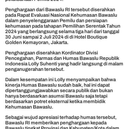
Penghargaan dari Bawaslu RI tersebut diserahkan
pada Rapat Evaluasi Nasional Kehumasan Bawaslu
dalam penyelenggaraan Pemilu dan persiapan
kehumasan pada tahapan Pemilihan Serentak Tahun
2024 yang berlangsung selama tiga hari dari tanggal
30 Juni sampai 2 Juli 2024 di di Hotel Boutique
Golden Kemayoran, Jakarta.
Penghargaan diserahkan Kordinator Divisi
Pencegahan, Parmas dan Humas Bawaslu Republik
Indonesia Lolly Suhenti yang hadir langsung di malam
penganugerahan tersebut.
Dalam kesempatan ini Lolly menyampaikan bahwa
kinerja Humas Bawaslu sudah baik, hal ini dapat
dipertanggungjawabkan secara publik dan bukan
hanya berdasarkan asumsi Bawaslu saja tetapi
berdasarkan potret eksternal ketika membidik
Kehumasan Bawaslu.
Sebagai wujud apresiasi terhadap humas tersebut,
Bawaslu RI memberikan penghargaan kepada
Bawaslu tingkat Provinsi dan Kabupaten/Kota dalam