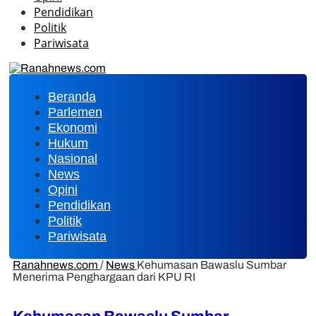
Pendidikan
Politik
Pariwisata
Beranda
Parlemen
Ekonomi
Hukum
Nasional
News
Opini
Pendidikan
Politik
Pariwisata
Ranahnews.com
/
News
Kehumasan Bawaslu Sumbar
Menerima Penghargaan dari KPU RI