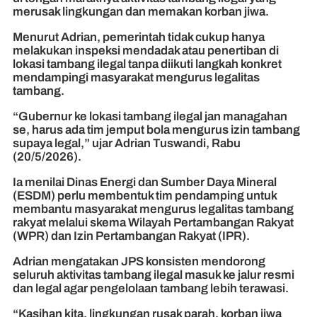
merusak lingkungan dan memakan korban jiwa.
Menurut Adrian, pemerintah tidak cukup hanya
melakukan inspeksi mendadak atau penertiban di
lokasi tambang ilegal tanpa diikuti langkah konkret
mendampingi masyarakat mengurus legalitas
tambang.
“Gubernur ke lokasi tambang ilegal jan managahan
se, harus ada tim jemput bola mengurus izin tambang
supaya legal,” ujar Adrian Tuswandi, Rabu
(20/5/2026).
Ia menilai Dinas Energi dan Sumber Daya Mineral
(ESDM) perlu membentuk tim pendamping untuk
membantu masyarakat mengurus legalitas tambang
rakyat melalui skema Wilayah Pertambangan Rakyat
(WPR) dan Izin Pertambangan Rakyat (IPR).
Adrian mengatakan JPS konsisten mendorong
seluruh aktivitas tambang ilegal masuk ke jalur resmi
dan legal agar pengelolaan tambang lebih terawasi.
“Kasihan kita, lingkungan rusak parah, korban jiwa