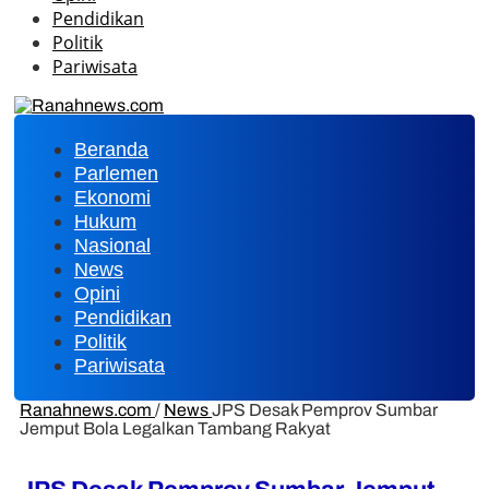
Pendidikan
Politik
Pariwisata
Beranda
Parlemen
Ekonomi
Hukum
Nasional
News
Opini
Pendidikan
Politik
Pariwisata
Ranahnews.com
/
News
JPS Desak Pemprov Sumbar
Jemput Bola Legalkan Tambang Rakyat