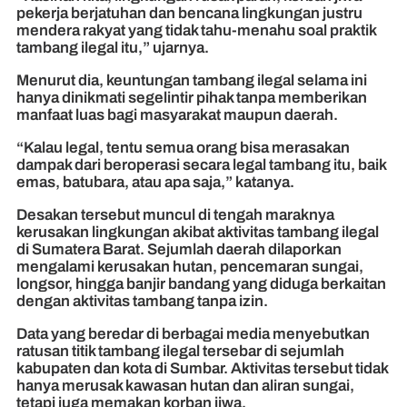
pekerja berjatuhan dan bencana lingkungan justru
mendera rakyat yang tidak tahu-menahu soal praktik
tambang ilegal itu,” ujarnya.
Menurut dia, keuntungan tambang ilegal selama ini
hanya dinikmati segelintir pihak tanpa memberikan
manfaat luas bagi masyarakat maupun daerah.
“Kalau legal, tentu semua orang bisa merasakan
dampak dari beroperasi secara legal tambang itu, baik
emas, batubara, atau apa saja,” katanya.
Desakan tersebut muncul di tengah maraknya
kerusakan lingkungan akibat aktivitas tambang ilegal
di Sumatera Barat. Sejumlah daerah dilaporkan
mengalami kerusakan hutan, pencemaran sungai,
longsor, hingga banjir bandang yang diduga berkaitan
dengan aktivitas tambang tanpa izin.
Data yang beredar di berbagai media menyebutkan
ratusan titik tambang ilegal tersebar di sejumlah
kabupaten dan kota di Sumbar. Aktivitas tersebut tidak
hanya merusak kawasan hutan dan aliran sungai,
tetapi juga memakan korban jiwa.