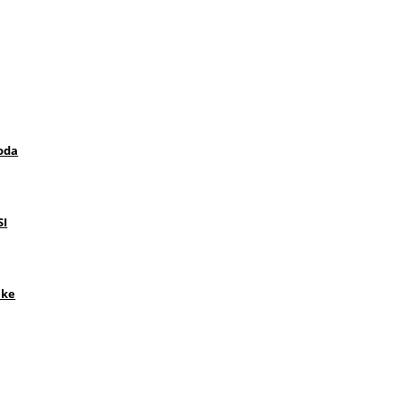
oda
SI
 ke