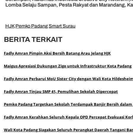
Lomba Selaju Sampan, Pesta Rakyat dan Marandang, Karn
HJK
Pemko Padang
Smart Surau
BERITA TERKAIT
Fadly Amran Pimpin Aksi Bersih Batang Arau Jelang HJK
Maigus Apresiasi Dukungan Zigo untuk Infrastruktur Kota Padang
Fadly Amran Perbarui MoU Sister City dengan Wali Kota Hildeshei
Fadly Amran Tinjau SMP 41, Pemulihan Sekolah Dipercepat
Pemko Padang Targetkan Sekolah Terdampak Banjir Bersih dalam
Fadly Amran Kerahkan Seluruh Kepala OPD Percepat Evakuasi Korb
Wali Kota Padang Siagakan Seluruh Perangkat Daerah Tangani Ban