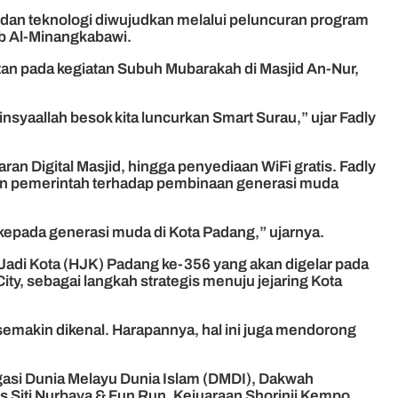
an teknologi diwujudkan melalui peluncuran program
ib Al-Minangkabawi.
n pada kegiatan Subuh Mubarakah di Masjid An-Nur,
yaallah besok kita luncurkan Smart Surau,” ujar Fadly
n Digital Masjid, hingga penyediaan WiFi gratis. Fadly
tian pemerintah terhadap pembinaan generasi muda
 kepada generasi muda di Kota Padang,” ujarnya.
Jadi Kota (HJK) Padang ke-356 yang akan digelar pada
y, sebagai langkah strategis menuju jejaring Kota
semakin dikenal. Harapannya, hal ini juga mendorong
gasi Dunia Melayu Dunia Islam (DMDI), Dakwah
 Siti Nurbaya & Fun Run, Kejuaraan Shorinji Kempo,