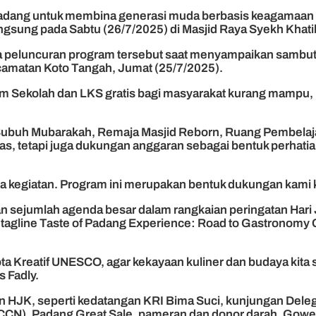
dang untuk membina generasi muda berbasis keagamaan d
ngsung pada Sabtu (26/7/2025) di Masjid Raya Syekh Khat
peluncuran program tersebut saat menyampaikan sambuta
camatan Koto Tangah, Jumat (25/7/2025).
Sekolah dan LKS gratis bagi masyarakat kurang mampu, ins
Subuh Mubarakah, Remaja Masjid Reborn, Ruang Pembelajara
tas, tetapi juga dukungan anggaran sebagai bentuk perha
dana kegiatan. Program ini merupakan bentuk dukungan kami
 sejumlah agenda besar dalam rangkaian peringatan Hari 
gline Taste of Padang Experience: Road to Gastronomy Cit
a Kreatif UNESCO, agar kekayaan kuliner dan budaya kita 
 Fadly.
n HJK, seperti kedatangan KRI Bima Suci, kunjungan Dele
CCN), Padang Great Sale, pameran dan donor darah, Gowes