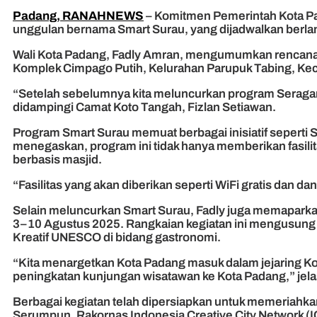
Padang, RANAHNEWS
– Komitmen Pemerintah Kota Pa
unggulan bernama Smart Surau, yang dijadwalkan berla
Wali Kota Padang, Fadly Amran, mengumumkan rencana 
Komplek Cimpago Putih, Kelurahan Parupuk Tabing, Ke
“Setelah sebelumnya kita meluncurkan program Seragam 
didampingi Camat Koto Tangah, Fizlan Setiawan.
Program Smart Surau memuat berbagai inisiatif seperti 
menegaskan, program ini tidak hanya memberikan fasili
berbasis masjid.
“Fasilitas yang akan diberikan seperti WiFi gratis dan 
Selain meluncurkan Smart Surau, Fadly juga memaparkan
3–10 Agustus 2025. Rangkaian kegiatan ini mengusung ta
Kreatif UNESCO di bidang gastronomi.
“Kita menargetkan Kota Padang masuk dalam jejaring Kot
peningkatan kunjungan wisatawan ke Kota Padang,” jelas
Berbagai kegiatan telah dipersiapkan untuk memeriahka
Serumpun, Rakornas Indonesia Creative City Network (I