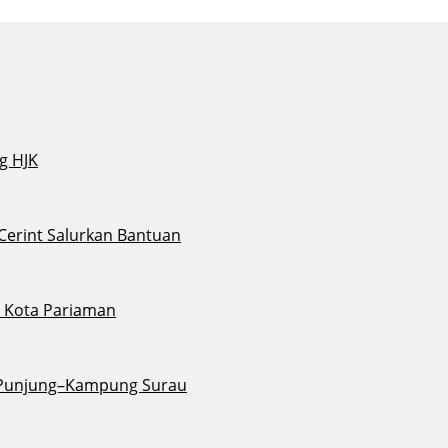
g HJK
 Cerint Salurkan Bantuan
di Kota Pariaman
u Punjung–Kampung Surau