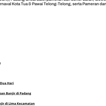
aval Kota Tua & Pawai Telong-Telong, serta Pameran dan 
m
 Dua Hari
an Banjir di Padang
jir di Lima Kecamatan