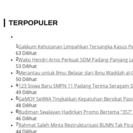
TERPOPULER
1
Gakkum Kehutanan Limpahkan Tersangka Kasus Pemb
63 Dilihat
2
Wako Hendri Arnis Perkuat SDM Padang Panjang L
53 Dilihat
3
Merantau untuk Ilmu: Belajar dari Ibnu Waddah al-
50 Dilihat
4
123 Siswa Baru SMPN 11 Padang Terima Seragam Se
49 Dilihat
5
GeMOY SeJIWA Tingkatkan Kepatuhan Berobat Pasie
48 Dilihat
6
Budiman Swalayan Hadirkan Promo Bertema “357”
46 Dilihat
7
Rahmat Saleh Minta Restrukturisasi BUMN Tak Pic
44 Dilihat