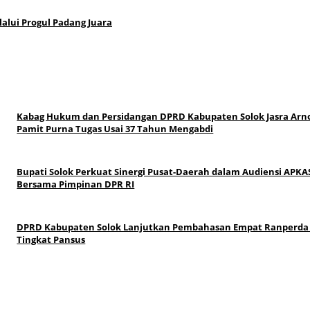
alui Progul Padang Juara
Kabag Hukum dan Persidangan DPRD Kabupaten Solok Jasra Arn
Pamit Purna Tugas Usai 37 Tahun Mengabdi
Bupati Solok Perkuat Sinergi Pusat-Daerah dalam Audiensi APKA
Bersama Pimpinan DPR RI
DPRD Kabupaten Solok Lanjutkan Pembahasan Empat Ranperda
Tingkat Pansus