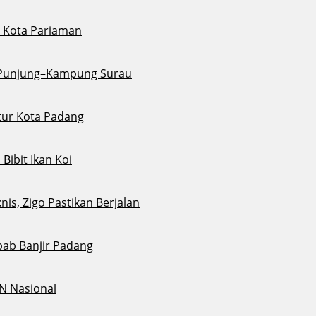
di Kota Pariaman
u Punjung–Kampung Surau
tur Kota Padang
ibit Ikan Koi
s, Zigo Pastikan Berjalan
bab Banjir Padang
N Nasional