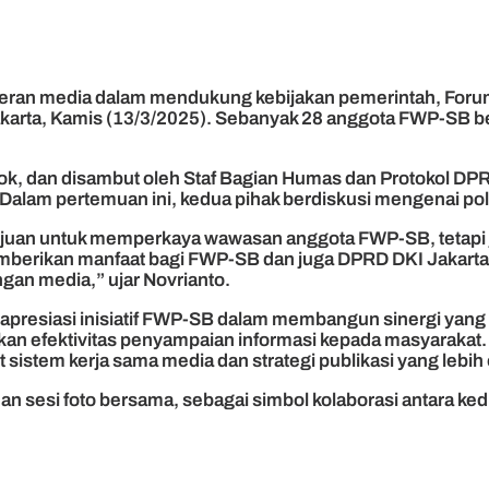
eran media dalam mendukung kebijakan pemerintah, For
akarta, Kamis (13/3/2025). Sebanyak 28 anggota FWP-SB be
 dan disambut oleh Staf Bagian Humas dan Protokol DPRD 
 Dalam pertemuan ini, kedua pihak berdiskusi mengenai pola
ujuan untuk memperkaya wawasan anggota FWP-SB, tetapi ju
t memberikan manfaat bagi FWP-SB dan juga DPRD DKI Jakart
gan media,” ujar Novrianto.
esiasi inisiatif FWP-SB dalam membangun sinergi yang leb
atkan efektivitas penyampaian informasi kepada masyaraka
t sistem kerja sama media dan strategi publikasi yang lebih 
dan sesi foto bersama, sebagai simbol kolaborasi antara