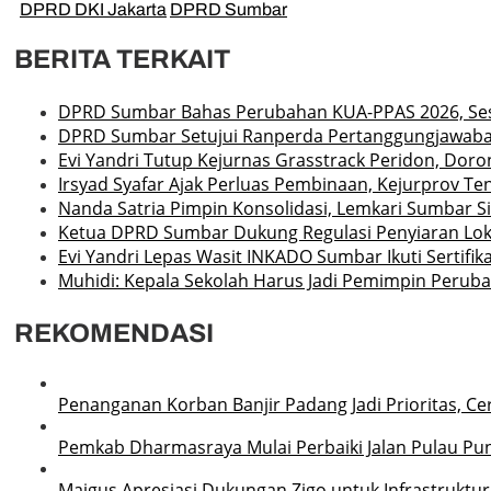
DPRD DKI Jakarta
DPRD Sumbar
BERITA TERKAIT
DPRD Sumbar Bahas Perubahan KUA-PPAS 2026, Ses
DPRD Sumbar Setujui Ranperda Pertanggungjawaban A
Evi Yandri Tutup Kejurnas Grasstrack Peridon, Dor
Irsyad Syafar Ajak Perluas Pembinaan, Kejurprov Ten
Nanda Satria Pimpin Konsolidasi, Lemkari Sumbar 
Ketua DPRD Sumbar Dukung Regulasi Penyiaran Loka
Evi Yandri Lepas Wasit INKADO Sumbar Ikuti Sertifik
Muhidi: Kepala Sekolah Harus Jadi Pemimpin Perub
REKOMENDASI
Penanganan Korban Banjir Padang Jadi Prioritas, Ce
Pemkab Dharmasraya Mulai Perbaiki Jalan Pulau P
Maigus Apresiasi Dukungan Zigo untuk Infrastruktu