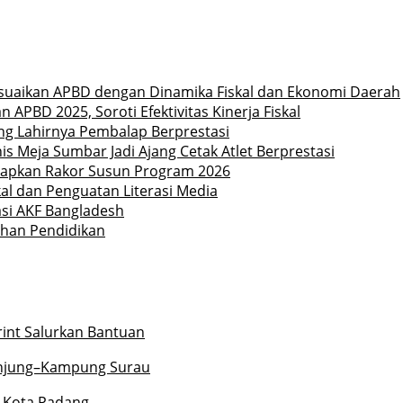
uaikan APBD dengan Dinamika Fiskal dan Ekonomi Daerah
PBD 2025, Soroti Efektivitas Kinerja Fiskal
ong Lahirnya Pembalap Berprestasi
is Meja Sumbar Jadi Ajang Cetak Atlet Berprestasi
Siapkan Rakor Susun Program 2026
l dan Penguatan Literasi Media
asi AKF Bangladesh
ahan Pendidikan
rint Salurkan Bantuan
unjung–Kampung Surau
r Kota Padang