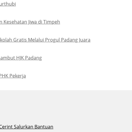
urthubi
 Kesehatan Jiwa di Timpeh
olah Gratis Melalui Progul Padang Juara
Sambut HJK Padang
PHK Pekerja
 Cerint Salurkan Bantuan