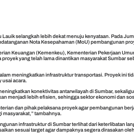
 Lauik selangkah lebih dekat menuju kenyataan. Pada Jum
atanganan Nota Kesepahaman (MoU) pembangunan proyek inf
nterian Keuangan (Kemenkeu), Kementerian Pekerjaan Umum
 proyek yang telah lama dinantikan masyarakat Sumbar seba
 dalam meningkatkan infrastruktur transportasi. Proyek ini
usai acara.
ningkatkan konektivitas antarwilayah di Sumbar, sekaligus 
rapkan menjadi lebih efisien, sehingga sektor ekonomi dan so
rian dan pihak pelaksana proyek agar pembangunan berjala
gi masyarakat,” tambahnya.
nan infrastruktur di Sumbar terlihat dari keterlibatan 
saikan sesuai target agar dampaknya segera dirasakan ole