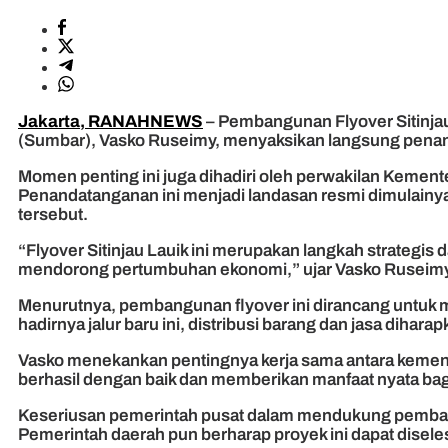
Jakarta, RANAHNEWS
– Pembangunan Flyover Sitinjau
(Sumbar), Vasko Ruseimy, menyaksikan langsung penand
Momen penting ini juga dihadiri oleh perwakilan Keme
Penandatanganan ini menjadi landasan resmi dimulainya
tersebut.
“Flyover Sitinjau Lauik ini merupakan langkah strategis
mendorong pertumbuhan ekonomi,” ujar Vasko Ruseimy 
Menurutnya, pembangunan flyover ini dirancang untuk me
hadirnya jalur baru ini, distribusi barang dan jasa diha
Vasko menekankan pentingnya kerja sama antara kemente
berhasil dengan baik dan memberikan manfaat nyata ba
Keseriusan pemerintah pusat dalam mendukung pembangu
Pemerintah daerah pun berharap proyek ini dapat disele