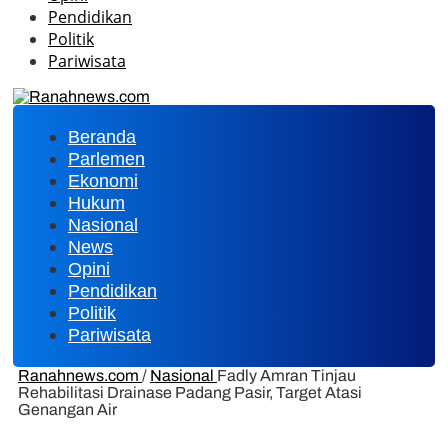
Pendidikan
Politik
Pariwisata
Beranda
Parlemen
Ekonomi
Hukum
Nasional
News
Opini
Pendidikan
Politik
Pariwisata
Ranahnews.com
/
Nasional
Fadly Amran Tinjau
Rehabilitasi Drainase Padang Pasir, Target Atasi
Genangan Air