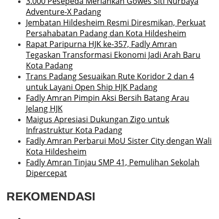
3.000 Pesepeda Meriahkan Gowes Siti Nurbaya
Adventure-X Padang
Jembatan Hildesheim Resmi Diresmikan, Perkuat
Persahabatan Padang dan Kota Hildesheim
Rapat Paripurna HJK ke-357, Fadly Amran
Tegaskan Transformasi Ekonomi Jadi Arah Baru
Kota Padang
Trans Padang Sesuaikan Rute Koridor 2 dan 4
untuk Layani Open Ship HJK Padang
Fadly Amran Pimpin Aksi Bersih Batang Arau
Jelang HJK
Maigus Apresiasi Dukungan Zigo untuk
Infrastruktur Kota Padang
Fadly Amran Perbarui MoU Sister City dengan Wali
Kota Hildesheim
Fadly Amran Tinjau SMP 41, Pemulihan Sekolah
Dipercepat
REKOMENDASI