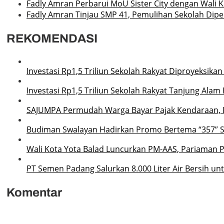
Fadly Amran Perbarui MoU Sister City dengan Wali 
Fadly Amran Tinjau SMP 41, Pemulihan Sekolah Dipe
REKOMENDASI
Investasi Rp1,5 Triliun Sekolah Rakyat Diproyeksik
Investasi Rp1,5 Triliun Sekolah Rakyat Tanjung Ala
SAJUMPA Permudah Warga Bayar Pajak Kendaraan, 
Budiman Swalayan Hadirkan Promo Bertema “357” 
Wali Kota Yota Balad Luncurkan PM-AAS, Pariaman P
PT Semen Padang Salurkan 8.000 Liter Air Bersih u
Komentar