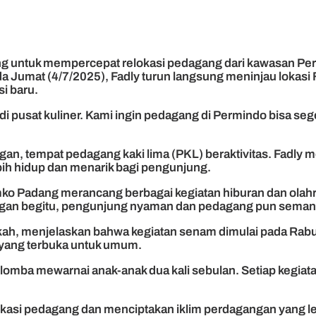
g untuk mempercepat relokasi pedagang dari kawasan Per
da Jumat (4/7/2025), Fadly turun langsung meninjau lokasi
i baru.
i pusat kuliner. Kami ingin pedagang di Permindo bisa sege
, tempat pedagang kaki lima (PKL) beraktivitas. Fadly m
ebih hidup dan menarik bagi pengunjung.
mko Padang merancang berbagai kegiatan hiburan dan olahr
engan begitu, pengunjung nyaman dan pedagang pun semang
kah, menjelaskan bahwa kegiatan senam dimulai pada Rab
f yang terbuka untuk umum.
an lomba mewarnai anak-anak dua kali sebulan. Setiap kegiatan
okasi pedagang dan menciptakan iklim perdagangan yang leb