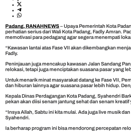
Padang, RANAHNEWS
– Upaya Pemerintah Kota Padan
perhatian serius dari Wali Kota Padang, Fadly Amran. Pa
memotivasi para pedagang agar segera menempati lokas
“Kawasan lantai atas Fase VII akan dikembangkan menjad
Fadly.
Peninjauan juga mencakup kawasan Jalan Sandang Pangan
relokasi, tetapi juga menciptakan suasana pasar yang l
Untuk menarik minat masyarakat datang ke Fase VII, Pe
dan hiburan lainnya agar suasana pasar lebih hidup. D
Kepala Dinas Perdagangan Kota Padang, Syahendri Bar
pekan akan diisi senam jantung sehat dan senam kreati
“Insya Allah, Sabtu ini kita mulai. Ada juga live musik d
Syahendri.
Ia berharap program ini bisa mendorong percepatan rel