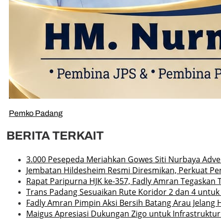
Pemko Padang
BERITA TERKAIT
3.000 Pesepeda Meriahkan Gowes Siti Nurbaya Adv
Jembatan Hildesheim Resmi Diresmikan, Perkuat P
Rapat Paripurna HJK ke-357, Fadly Amran Tegaskan 
Trans Padang Sesuaikan Rute Koridor 2 dan 4 untuk
Fadly Amran Pimpin Aksi Bersih Batang Arau Jelang 
Maigus Apresiasi Dukungan Zigo untuk Infrastruktu