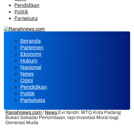
Pendidikan
Politik
Pariwisata
Beranda
Parlemen
Ekonomi
Hukum
Nasional
News
Opini
Pendidikan
Politik
Pariwisata
Ranahnews.com
/
News
Evi Yandri: MTQ Kota Padang
Bukan Sekadar Perlombaan, tapi Investasi Moral bagi
Generasi Muda