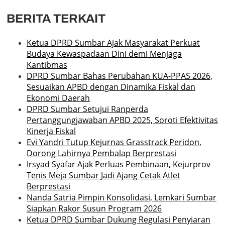
BERITA TERKAIT
Ketua DPRD Sumbar Ajak Masyarakat Perkuat
Budaya Kewaspadaan Dini demi Menjaga
Kantibmas
DPRD Sumbar Bahas Perubahan KUA-PPAS 2026,
Sesuaikan APBD dengan Dinamika Fiskal dan
Ekonomi Daerah
DPRD Sumbar Setujui Ranperda
Pertanggungjawaban APBD 2025, Soroti Efektivitas
Kinerja Fiskal
Evi Yandri Tutup Kejurnas Grasstrack Peridon,
Dorong Lahirnya Pembalap Berprestasi
Irsyad Syafar Ajak Perluas Pembinaan, Kejurprov
Tenis Meja Sumbar Jadi Ajang Cetak Atlet
Berprestasi
Nanda Satria Pimpin Konsolidasi, Lemkari Sumbar
Siapkan Rakor Susun Program 2026
Ketua DPRD Sumbar Dukung Regulasi Penyiaran