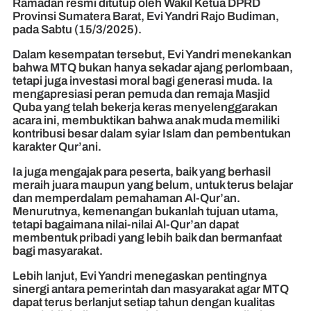
Ramadan resmi ditutup oleh Wakil Ketua DPRD
Provinsi Sumatera Barat, Evi Yandri Rajo Budiman,
pada Sabtu (15/3/2025).
Dalam kesempatan tersebut, Evi Yandri menekankan
bahwa MTQ bukan hanya sekadar ajang perlombaan,
tetapi juga investasi moral bagi generasi muda. Ia
mengapresiasi peran pemuda dan remaja Masjid
Quba yang telah bekerja keras menyelenggarakan
acara ini, membuktikan bahwa anak muda memiliki
kontribusi besar dalam syiar Islam dan pembentukan
karakter Qur’ani.
Ia juga mengajak para peserta, baik yang berhasil
meraih juara maupun yang belum, untuk terus belajar
dan memperdalam pemahaman Al-Qur’an.
Menurutnya, kemenangan bukanlah tujuan utama,
tetapi bagaimana nilai-nilai Al-Qur’an dapat
membentuk pribadi yang lebih baik dan bermanfaat
bagi masyarakat.
Lebih lanjut, Evi Yandri menegaskan pentingnya
sinergi antara pemerintah dan masyarakat agar MTQ
dapat terus berlanjut setiap tahun dengan kualitas