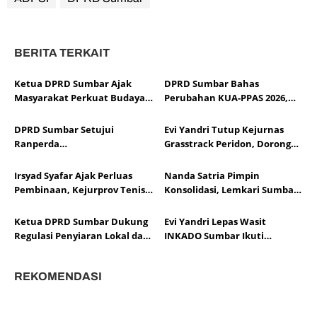
BERITA TERKAIT
Ketua DPRD Sumbar Ajak
DPRD Sumbar Bahas
Masyarakat Perkuat Budaya
Perubahan KUA-PPAS 2026,
Kewaspadaan Dini demi
Sesuaikan APBD dengan
Menjaga Kantibmas
Dinamika Fiskal dan Ekonomi
DPRD Sumbar Setujui
Evi Yandri Tutup Kejurnas
Daerah
Ranperda
Grasstrack Peridon, Dorong
Pertanggungjawaban APBD
Lahirnya Pembalap
2025, Soroti Efektivitas
Berprestasi
Irsyad Syafar Ajak Perluas
Nanda Satria Pimpin
Kinerja Fiskal
Pembinaan, Kejurprov Tenis
Konsolidasi, Lemkari Sumbar
Meja Sumbar Jadi Ajang Cetak
Siapkan Rakor Susun Program
Atlet Berprestasi
2026
Ketua DPRD Sumbar Dukung
Evi Yandri Lepas Wasit
Regulasi Penyiaran Lokal dan
INKADO Sumbar Ikuti
Penguatan Literasi Media
Sertifikasi AKF Bangladesh
REKOMENDASI