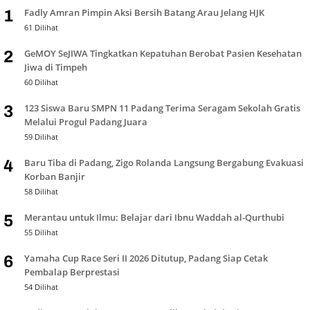
Fadly Amran Pimpin Aksi Bersih Batang Arau Jelang HJK
1
61 Dilihat
GeMOY SeJIWA Tingkatkan Kepatuhan Berobat Pasien Kesehatan
2
Jiwa di Timpeh
60 Dilihat
123 Siswa Baru SMPN 11 Padang Terima Seragam Sekolah Gratis
3
Melalui Progul Padang Juara
59 Dilihat
Baru Tiba di Padang, Zigo Rolanda Langsung Bergabung Evakuasi
4
Korban Banjir
58 Dilihat
Merantau untuk Ilmu: Belajar dari Ibnu Waddah al-Qurthubi
5
55 Dilihat
Yamaha Cup Race Seri II 2026 Ditutup, Padang Siap Cetak
6
Pembalap Berprestasi
54 Dilihat