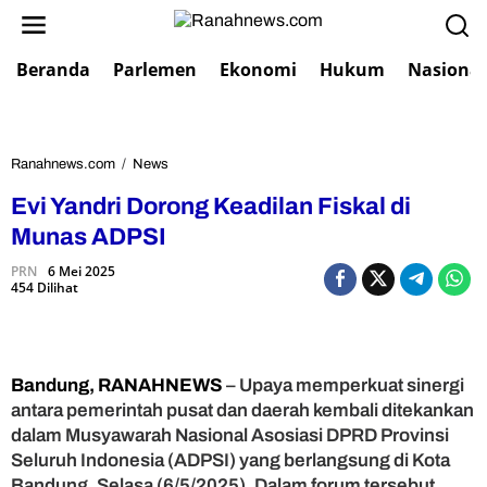
L
e
w
Beranda
Parlemen
Ekonomi
Hukum
Nasional
a
t
i
k
e
Ranahnews.com
/
News
E
k
v
Evi Yandri Dorong Keadilan Fiskal di
o
i
n
Y
Munas ADPSI
t
a
e
PRN
6 Mei 2025
n
454 Dilihat
n
d
r
i
D
o
Bandung, RANAHNEWS
– Upaya memperkuat sinergi
r
antara pemerintah pusat dan daerah kembali ditekankan
o
dalam Musyawarah Nasional Asosiasi DPRD Provinsi
n
Seluruh Indonesia (ADPSI) yang berlangsung di Kota
g
Bandung, Selasa (6/5/2025). Dalam forum tersebut,