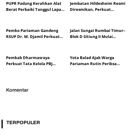
PUPR Padang Kerahkan Alat
Jembatan Hildesheim Resmi
Berat Perbaiki Tanggul Lapau
Diresmikan, Perkuat
Munggu
Persahabatan Padang dan
Kota Hildesheim
Pemko Pariaman Gandeng
Jalan Sungai Rumbai Timur–
RSUP Dr. M. Djamil Perkuat
Blok D Sitiung II Mulai
Tata Kelola dan Mutu
Diaspal, Kerusakan Belasan
Layanan Kesehatan
Tahun Segera Berakhir
Pemkab Dharmasraya
Yota Balad Ajak Warga
Perkuat Tata Kelola PBJ
Pariaman Rutin Periksa
melalui Sosialisasi Regulasi
Kesehatan Cegah Penyakit
dan Mitigasi Risiko Hukum
Tidak Menular
Komentar
TERPOPULER