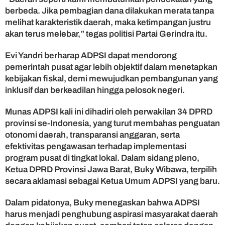
P
berbeda. Jika pembagian dana dilakukan merata tanpa
S
melihat karakteristik daerah, maka ketimpangan justru
I
akan terus melebar,” tegas politisi Partai Gerindra itu.
Evi Yandri berharap ADPSI dapat mendorong
pemerintah pusat agar lebih objektif dalam menetapkan
kebijakan fiskal, demi mewujudkan pembangunan yang
inklusif dan berkeadilan hingga pelosok negeri.
Munas ADPSI kali ini dihadiri oleh perwakilan 34 DPRD
provinsi se-Indonesia, yang turut membahas penguatan
otonomi daerah, transparansi anggaran, serta
efektivitas pengawasan terhadap implementasi
program pusat di tingkat lokal. Dalam sidang pleno,
Ketua DPRD Provinsi Jawa Barat, Buky Wibawa, terpilih
secara aklamasi sebagai Ketua Umum ADPSI yang baru.
Dalam pidatonya, Buky menegaskan bahwa ADPSI
harus menjadi penghubung aspirasi masyarakat daerah