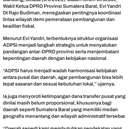
K
Wakil Ketua DPRD Provinsi Sumatera Barat, Evi Yandri
e
Dt Rajo Budiman, menegaskan pentingnya koordinasi
a
d
lintas wilayah demi pemerataan pembangunan dan
i
keadilan fiskal.
l
a
Menurut Evi Yandri, terbentuknya struktur organisasi
n
ADPSI menjadi langkah strategis untuk menyatukan
F
pandangan antar-DPRD provinsi serta menjembatani
i
kepentingan daerah dengan kebijakan nasional.
s
k
“ADPSI harus menjadi wadah harmonisasi kebijakan
a
l
antara pusat dan daerah, agar pembangunan bisa lebih
d
tepat sasaran dan sesuai kebutuhan lokal,” ujarnya.
i
M
Ia juga menyoroti ketimpangan dana transfer pusat yang
u
dinilai masih belum proporsional, khususnya bagi
n
daerah seperti Sumatera Barat yang memiliki medan
a
geografis menantang dan wilayah administratif tersebar.
s
A
D
“Daerah seperti kami membutuhkan pendekatan yang