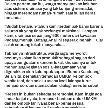
Dalam pertemuan itu, warga menyuarakan keluhan
atas sistem drainase yang tak kunjung memadai,
hingga merendam rumah-rumah saat hujan deras
melanda.
“Sudah bertahun-tahun kami terdampak banjir karena
saluran air yang tidak berfungsi maksimal. Harapan
kami, drainase sepanjang 600 meter dari kawasan
Padang menuju Batang Anai ini segera dibenahi,” ujar
salah seorang tokoh masyarakat.
Tak hanya infrastruktur, warga juga menyoroti
perlunya kolam ikan produktif sebagai bagian dari
upaya penguatan ekonomi lokal, khususnya untuk
menunjang kegiatan sosial-keagamaan yang
digerakkan oleh kelompok seperti Bundo Kanduang.
Selain itu, perhatian terhadap UMKM, kelompok
wanita tani, dan pelaku usaha kecil lainnya turut
menjadi sorotan utama dalam dialog reses tersebut.
“Reses ini bukan sekadar seremonial. Kami ingin ada
tindak lanjut nyata, termasuk bantuan untuk UMKM
dan kelompok tani yang benar-benar sesuai
kebutuhan di lapangan,” ungkap perwakilan