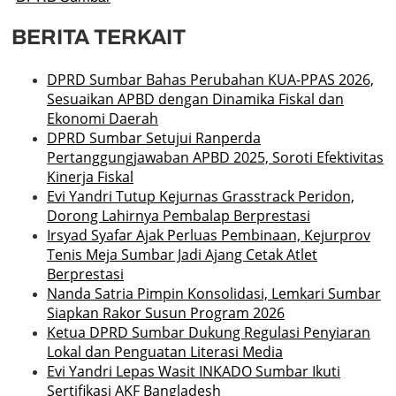
BERITA TERKAIT
DPRD Sumbar Bahas Perubahan KUA-PPAS 2026,
Sesuaikan APBD dengan Dinamika Fiskal dan
Ekonomi Daerah
DPRD Sumbar Setujui Ranperda
Pertanggungjawaban APBD 2025, Soroti Efektivitas
Kinerja Fiskal
Evi Yandri Tutup Kejurnas Grasstrack Peridon,
Dorong Lahirnya Pembalap Berprestasi
Irsyad Syafar Ajak Perluas Pembinaan, Kejurprov
Tenis Meja Sumbar Jadi Ajang Cetak Atlet
Berprestasi
Nanda Satria Pimpin Konsolidasi, Lemkari Sumbar
Siapkan Rakor Susun Program 2026
Ketua DPRD Sumbar Dukung Regulasi Penyiaran
Lokal dan Penguatan Literasi Media
Evi Yandri Lepas Wasit INKADO Sumbar Ikuti
Sertifikasi AKF Bangladesh