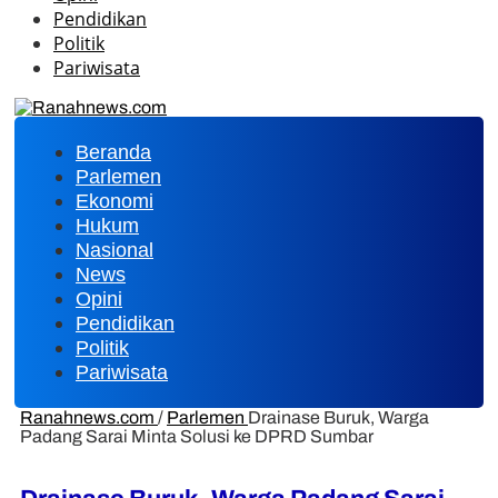
Pendidikan
Politik
Pariwisata
Beranda
Parlemen
Ekonomi
Hukum
Nasional
News
Opini
Pendidikan
Politik
Pariwisata
Ranahnews.com
/
Parlemen
Drainase Buruk, Warga
Padang Sarai Minta Solusi ke DPRD Sumbar