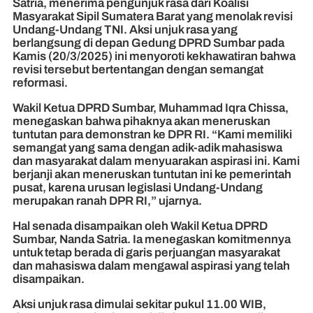
Satria, menerima pengunjuk rasa dari Koalisi
Masyarakat Sipil Sumatera Barat yang menolak revisi
Undang-Undang TNI. Aksi unjuk rasa yang
berlangsung di depan Gedung DPRD Sumbar pada
Kamis (20/3/2025) ini menyoroti kekhawatiran bahwa
revisi tersebut bertentangan dengan semangat
reformasi.
Wakil Ketua DPRD Sumbar, Muhammad Iqra Chissa,
menegaskan bahwa pihaknya akan meneruskan
tuntutan para demonstran ke DPR RI. “Kami memiliki
semangat yang sama dengan adik-adik mahasiswa
dan masyarakat dalam menyuarakan aspirasi ini. Kami
berjanji akan meneruskan tuntutan ini ke pemerintah
pusat, karena urusan legislasi Undang-Undang
merupakan ranah DPR RI,” ujarnya.
Hal senada disampaikan oleh Wakil Ketua DPRD
Sumbar, Nanda Satria. Ia menegaskan komitmennya
untuk tetap berada di garis perjuangan masyarakat
dan mahasiswa dalam mengawal aspirasi yang telah
disampaikan.
Aksi unjuk rasa dimulai sekitar pukul 11.00 WIB,