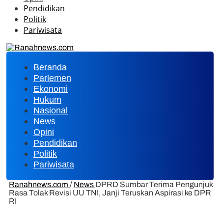
Pendidikan
Politik
Pariwisata
Beranda
Parlemen
Ekonomi
Hukum
Nasional
News
Opini
Pendidikan
Politik
Pariwisata
Ranahnews.com
/
News
DPRD Sumbar Terima Pengunjuk
Rasa Tolak Revisi UU TNI, Janji Teruskan Aspirasi ke DPR
RI