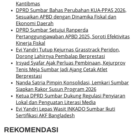
Kantibmas
DPRD Sumbar Bahas Perubahan KUA-PPAS 2026,
Sesuaikan APBD dengan Dinamika Fiskal dan
Ekonomi Daerah
DPRD Sumbar Setujui Ranperda
Pertanggungjawaban APBD 2025, Soroti Efektivitas
Kinerja Fiskal
Evi Yandri Tutup Kejurnas Grasstrack Peridon,
Dorong Lahirnya Pembalap Berprestasi
Irsyad Syafar Ajak Perluas Pembinaan, Kejurprov
Tenis Meja Sumbar Jadi Ajang Cetak Atlet
Berprestasi
Nanda Satria Pimpin Konsolidasi, Lemkari Sumbar
Siapkan Rakor Susun Program 2026
Ketua DPRD Sumbar Dukung Regulasi Penyiaran
Lokal dan Penguatan Literasi Media
Evi Yandri Lepas Wasit INKADO Sumbar Ikuti
Sertifikasi AKF Bangladesh
REKOMENDASI