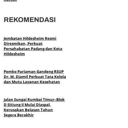
REKOMENDASI
Jembatan Hildesheim Resmi
Diresmikan, Perkuat
Persahabatan Padang dan Kota
Hildesheim
Pemko Pariaman Gandeng RSUP
Dr. M. Djamil Perkuat Tata Kelola
dan Mutu Layanan Kesehatan
Jalan Sungai Rumbai Timur–Blok
D Sitiung II Mulai Diaspal,
Kerusakan Belasan Tahun
Segera Berakhir