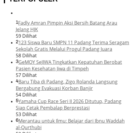
1
Fadly Amran Pimpin Aksi Bersih Batang Arau
Jelang HJK
59 Dilihat
2
123 Siswa Baru SMPN 11 Padang Terima Seragam
Sekolah Gratis Melalui Progul Padang Juara
58 Dilihat
3
GeMOY SeJIWA Tingkatkan Kepatuhan Berobat
Pasien Kesehatan Jiwa di Timpeh
57 Dilihat
4
Baru Tiba di Padang, Zigo Rolanda Langsung
Bergabung Evakuasi Korban Banjir
54 Dilihat
5
Yamaha Cup Race Seri II 2026 Ditutup, Padang
Siap Cetak Pembalap Berprestasi
53 Dilihat
6
Merantau untuk Ilmu: Belajar dari Ibnu Waddah
al-Qurthubi