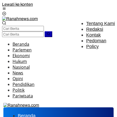
Lewati ke konten
Tentang Kami
Redaksi
Kontak
Pedoman
Beranda
Policy
Parlemen
Ekonomi
Hukum
Nasional
News
Opini
Pendidikan
Politik
Pariwisata
Beranda