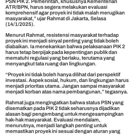
PSN PIK 2. Pemerintah, khususnya Kementerian
ATR/BPN, harus segera melakukan evaluasi
komprehensif agar proyek ini tidak malah merugikan
masyarakat,” ujar Rahmat di Jakarta, Selasa
(14/1/2025).
Menurut Rahmat, resistensi masyarakat terhadap
proyek ini menjadi sinyal penting yang tidak boleh
diabaikan. Ia menekankan bahwa pelaksanaan PIK 2
harus tetap berpijak pada kepentingan publik dan
mematuhi regulasi yang berlaku, terutama yang
menyangkut tata ruang dan lingkungan.
“Proyek ini tidak boleh hanya dilihat dari perspektif
investasi. Aspek sosial, hukum, dan lingkungan harus
menjadi prioritas utama. Jangan sampai masyarakat
menjadi korban atas nama pembangunan,” tegasnya.
Rahmat juga mengingatkan bahwa status PSN yang
disematkan pada PIK 2 tidak seharusnya dijadikan
alasan bagi pengembang untuk mengesampingkan
hak-hak masyarakat. Evaluasi mendalam,
menurutnya, menjadi langkah penting untuk
memastikan proyek ini sesuai dengan aturan yang