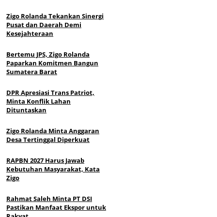
Zigo Rolanda Tekankan Sinergi
Pusat dan Daerah Demi
Kesejahteraan
Bertemu JPS, Zigo Rolanda
Paparkan Komitmen Bangun
Sumatera Barat
DPR Apresiasi Trans Patriot,
Minta Konflik Lahan
Dituntaskan
Zigo Rolanda Minta Anggaran
Desa Tertinggal Diperkuat
RAPBN 2027 Harus Jawab
Kebutuhan Masyarakat, Kata
Zigo
Rahmat Saleh Minta PT DSI
Pastikan Manfaat Ekspor untuk
Rakyat