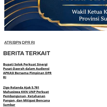
ATR/BPN
DPR RI
BERITA TERKAIT
Bupati Solok Perkuat Sinergi
Pusat-Daerah dalam Audiensi
APKASI Bersama Pimpinan DPR
RI
Zigo Rolanda Ajak 5.781
Mahasiswa KKN UNP Perkuat
Pembangunan, Ketahanan
Pangan, dan Mitigasi Bencana
Sumbar