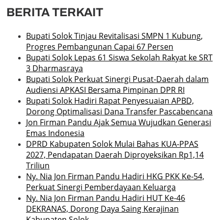
BERITA TERKAIT
Bupati Solok Tinjau Revitalisasi SMPN 1 Kubung,
Progres Pembangunan Capai 67 Persen
Bupati Solok Lepas 61 Siswa Sekolah Rakyat ke SRT
3 Dharmasraya
Bupati Solok Perkuat Sinergi Pusat-Daerah dalam
Audiensi APKASI Bersama Pimpinan DPR RI
Bupati Solok Hadiri Rapat Penyesuaian APBD,
Dorong Optimalisasi Dana Transfer Pascabencana
Jon Firman Pandu Ajak Semua Wujudkan Generasi
Emas Indonesia
DPRD Kabupaten Solok Mulai Bahas KUA-PPAS
2027, Pendapatan Daerah Diproyeksikan Rp1,14
Triliun
Ny. Nia Jon Firman Pandu Hadiri HKG PKK Ke-54,
Perkuat Sinergi Pemberdayaan Keluarga
Ny. Nia Jon Firman Pandu Hadiri HUT Ke-46
DEKRANAS, Dorong Daya Saing Kerajinan
Kabupaten Solok