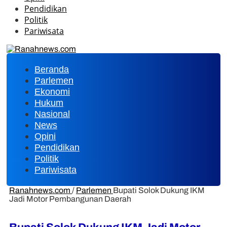
Pendidikan
Politik
Pariwisata
Beranda
Parlemen
Ekonomi
Hukum
Nasional
News
Opini
Pendidikan
Politik
Pariwisata
Ranahnews.com
/
Parlemen
Bupati Solok Dukung IKM
Jadi Motor Pembangunan Daerah