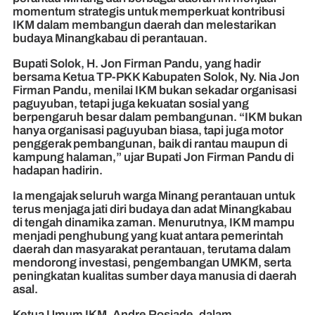
momentum strategis untuk memperkuat kontribusi
IKM dalam membangun daerah dan melestarikan
budaya Minangkabau di perantauan.
Bupati Solok, H. Jon Firman Pandu, yang hadir
bersama Ketua TP-PKK Kabupaten Solok, Ny. Nia Jon
Firman Pandu, menilai IKM bukan sekadar organisasi
paguyuban, tetapi juga kekuatan sosial yang
berpengaruh besar dalam pembangunan. “IKM bukan
hanya organisasi paguyuban biasa, tapi juga motor
penggerak pembangunan, baik di rantau maupun di
kampung halaman,” ujar Bupati Jon Firman Pandu di
hadapan hadirin.
Ia mengajak seluruh warga Minang perantauan untuk
terus menjaga jati diri budaya dan adat Minangkabau
di tengah dinamika zaman. Menurutnya, IKM mampu
menjadi penghubung yang kuat antara pemerintah
daerah dan masyarakat perantauan, terutama dalam
mendorong investasi, pengembangan UMKM, serta
peningkatan kualitas sumber daya manusia di daerah
asal.
Ketua Umum IKM, Andre Rosiade, dalam