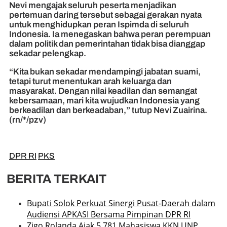
Nevi mengajak seluruh peserta menjadikan
pertemuan daring tersebut sebagai gerakan nyata
untuk menghidupkan peran Ispimda di seluruh
Indonesia. Ia menegaskan bahwa peran perempuan
dalam politik dan pemerintahan tidak bisa dianggap
sekadar pelengkap.
“Kita bukan sekadar mendampingi jabatan suami,
tetapi turut menentukan arah keluarga dan
masyarakat. Dengan nilai keadilan dan semangat
kebersamaan, mari kita wujudkan Indonesia yang
berkeadilan dan berkeadaban,” tutup Nevi Zuairina.
(rn/*/pzv)
DPR RI
PKS
BERITA TERKAIT
Bupati Solok Perkuat Sinergi Pusat-Daerah dalam
Audiensi APKASI Bersama Pimpinan DPR RI
Zigo Rolanda Ajak 5.781 Mahasiswa KKN UNP