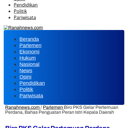
Pendidikan
Politik
Pariwisata
Beranda
Parlemen
Ekonomi
Hukum
Nasional
News
Opini
Pendidikan
Politik
Pariwisata
Ranahnews.com
/
Parlemen
Biro PKS Gelar Pertemuan
Perdana, Bahas Penguatan Peran Istri Kepala Daerah