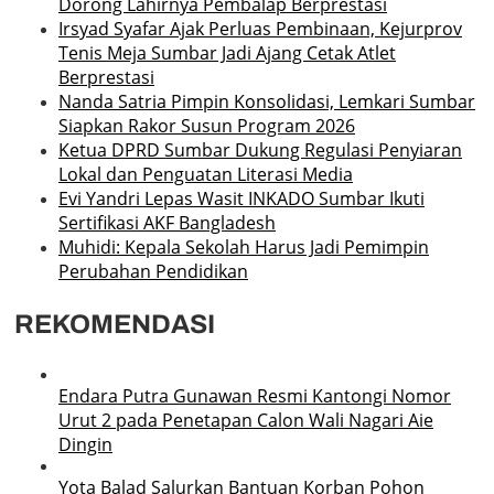
Dorong Lahirnya Pembalap Berprestasi
Irsyad Syafar Ajak Perluas Pembinaan, Kejurprov
Tenis Meja Sumbar Jadi Ajang Cetak Atlet
Berprestasi
Nanda Satria Pimpin Konsolidasi, Lemkari Sumbar
Siapkan Rakor Susun Program 2026
Ketua DPRD Sumbar Dukung Regulasi Penyiaran
Lokal dan Penguatan Literasi Media
Evi Yandri Lepas Wasit INKADO Sumbar Ikuti
Sertifikasi AKF Bangladesh
Muhidi: Kepala Sekolah Harus Jadi Pemimpin
Perubahan Pendidikan
REKOMENDASI
Endara Putra Gunawan Resmi Kantongi Nomor
Urut 2 pada Penetapan Calon Wali Nagari Aie
Dingin
Yota Balad Salurkan Bantuan Korban Pohon