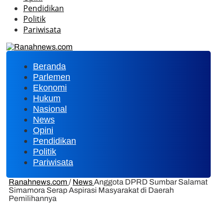
Pendidikan
Politik
Pariwisata
Beranda
Parlemen
Ekonomi
Hukum
Nasional
News
Opini
Pendidikan
Politik
Pariwisata
Ranahnews.com
/
News
Anggota DPRD Sumbar Salamat
Simamora Serap Aspirasi Masyarakat di Daerah
Pemilihannya