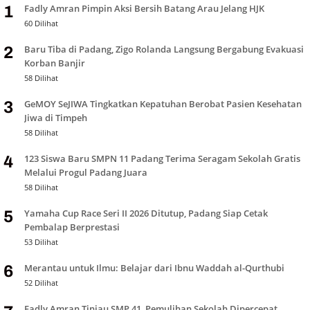
Fadly Amran Pimpin Aksi Bersih Batang Arau Jelang HJK
1
60 Dilihat
Baru Tiba di Padang, Zigo Rolanda Langsung Bergabung Evakuasi
2
Korban Banjir
58 Dilihat
GeMOY SeJIWA Tingkatkan Kepatuhan Berobat Pasien Kesehatan
3
Jiwa di Timpeh
58 Dilihat
123 Siswa Baru SMPN 11 Padang Terima Seragam Sekolah Gratis
4
Melalui Progul Padang Juara
58 Dilihat
Yamaha Cup Race Seri II 2026 Ditutup, Padang Siap Cetak
5
Pembalap Berprestasi
53 Dilihat
Merantau untuk Ilmu: Belajar dari Ibnu Waddah al-Qurthubi
6
52 Dilihat
Fadly Amran Tinjau SMP 41, Pemulihan Sekolah Dipercepat