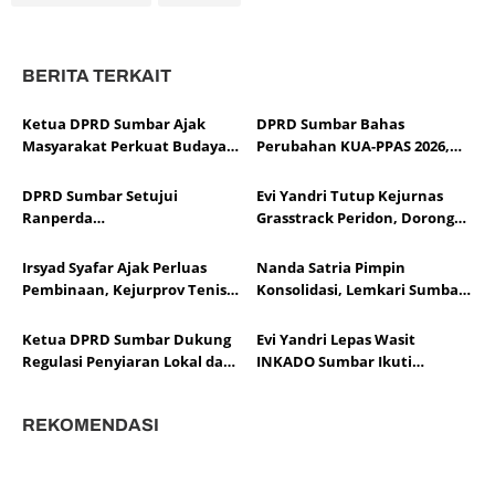
BERITA TERKAIT
Ketua DPRD Sumbar Ajak
DPRD Sumbar Bahas
Masyarakat Perkuat Budaya
Perubahan KUA-PPAS 2026,
Kewaspadaan Dini demi
Sesuaikan APBD dengan
Menjaga Kantibmas
Dinamika Fiskal dan Ekonomi
DPRD Sumbar Setujui
Evi Yandri Tutup Kejurnas
Daerah
Ranperda
Grasstrack Peridon, Dorong
Pertanggungjawaban APBD
Lahirnya Pembalap
2025, Soroti Efektivitas
Berprestasi
Irsyad Syafar Ajak Perluas
Nanda Satria Pimpin
Kinerja Fiskal
Pembinaan, Kejurprov Tenis
Konsolidasi, Lemkari Sumbar
Meja Sumbar Jadi Ajang Cetak
Siapkan Rakor Susun Program
Atlet Berprestasi
2026
Ketua DPRD Sumbar Dukung
Evi Yandri Lepas Wasit
Regulasi Penyiaran Lokal dan
INKADO Sumbar Ikuti
Penguatan Literasi Media
Sertifikasi AKF Bangladesh
REKOMENDASI