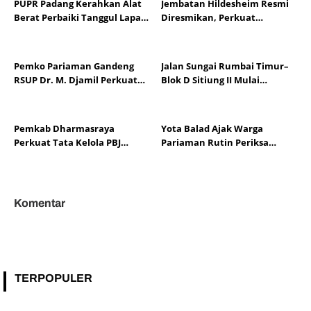
PUPR Padang Kerahkan Alat
Jembatan Hildesheim Resmi
Berat Perbaiki Tanggul Lapau
Diresmikan, Perkuat
Munggu
Persahabatan Padang dan
Kota Hildesheim
Pemko Pariaman Gandeng
Jalan Sungai Rumbai Timur–
RSUP Dr. M. Djamil Perkuat
Blok D Sitiung II Mulai
Tata Kelola dan Mutu
Diaspal, Kerusakan Belasan
Layanan Kesehatan
Tahun Segera Berakhir
Pemkab Dharmasraya
Yota Balad Ajak Warga
Perkuat Tata Kelola PBJ
Pariaman Rutin Periksa
melalui Sosialisasi Regulasi
Kesehatan Cegah Penyakit
dan Mitigasi Risiko Hukum
Tidak Menular
Komentar
TERPOPULER