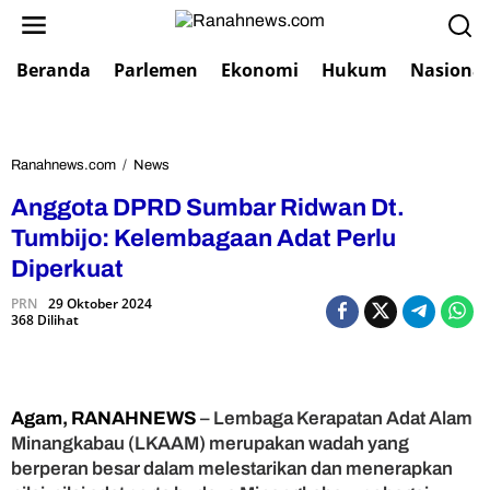
L
e
w
Beranda
Parlemen
Ekonomi
Hukum
Nasional
a
t
i
k
e
Ranahnews.com
/
News
A
k
n
Anggota DPRD Sumbar Ridwan Dt.
o
g
n
g
Tumbijo: Kelembagaan Adat Perlu
t
o
Diperkuat
e
t
n
a
PRN
29 Oktober 2024
368 Dilihat
D
P
R
D
S
Agam, RANAHNEWS
– Lembaga Kerapatan Adat Alam
u
Minangkabau (LKAAM) merupakan wadah yang
m
berperan besar dalam melestarikan dan menerapkan
b