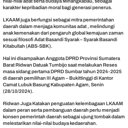
nilai-nilai adat serta budaya Minangkabau, sebagai
a
r
karakter kepribadian moral bagi generasi penerus.
R
i
LKAAM juga berfungsi sebagai mitra pemerintahan
d
daerah dalam menjaga komunitas adat , melindungi
w
anak kemenakan dari pengaruh global kemajuan zaman
a
sesuai filosofi Adat Basandi Syarak – Syarak Basandi
n
Kitabullah (ABS-SBK).
D
t
Hal ini disampaikan Anggota DPRD Provinsi Sumatera
.
T
Barat Ridwan Datuak Tumbijo saat melakukan Reses
u
masa sidang pertama DPRD Sumbar tahun 2024-2025
m
di daerah pemilihan III Agam – Bukittinggi di Kantor
b
Camat Lubuk Basung Kabupaten Agam, Senin
i
(28/10/2024).
j
o
Ridwan Juga Katakan penguatan kelembagaan LKAAM
:
dalam peran serta pembanguan daerah perlu menjadi
K
e
konsen pemerintah daerah sebagai ujung tombak dalam
l
melestarikan nilai-nilai budaya kedaerahan.
e