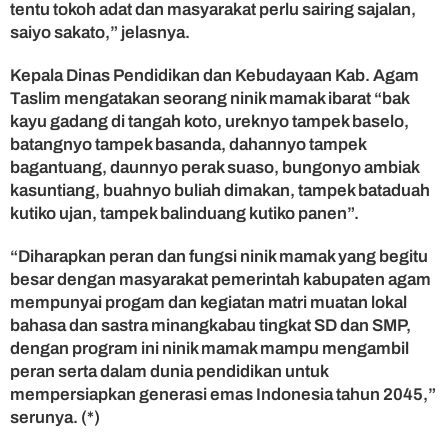
tentu tokoh adat dan masyarakat perlu sairing sajalan,
saiyo sakato,” jelasnya.
Kepala Dinas Pendidikan dan Kebudayaan Kab. Agam
Taslim mengatakan seorang ninik mamak ibarat “bak
kayu gadang di tangah koto, ureknyo tampek baselo,
batangnyo tampek basanda, dahannyo tampek
bagantuang, daunnyo perak suaso, bungonyo ambiak
kasuntiang, buahnyo buliah dimakan, tampek bataduah
kutiko ujan, tampek balinduang kutiko panen”.
“Diharapkan peran dan fungsi ninik mamak yang begitu
besar dengan masyarakat pemerintah kabupaten agam
mempunyai progam dan kegiatan matri muatan lokal
bahasa dan sastra minangkabau tingkat SD dan SMP,
dengan program ini ninik mamak mampu mengambil
peran serta dalam dunia pendidikan untuk
mempersiapkan generasi emas Indonesia tahun 2045,”
serunya. (*)