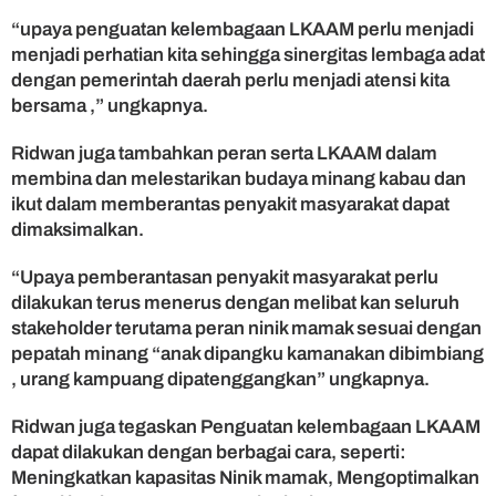
m
“upaya penguatan kelembagaan LKAAM perlu menjadi
b
menjadi perhatian kita sehingga sinergitas lembaga adat
a
dengan pemerintah daerah perlu menjadi atensi kita
g
bersama ,” ungkapnya.
a
a
n
Ridwan juga tambahkan peran serta LKAAM dalam
A
membina dan melestarikan budaya minang kabau dan
d
ikut dalam memberantas penyakit masyarakat dapat
a
dimaksimalkan.
t
P
“Upaya pemberantasan penyakit masyarakat perlu
e
dilakukan terus menerus dengan melibat kan seluruh
r
stakeholder terutama peran ninik mamak sesuai dengan
l
u
pepatah minang “anak dipangku kamanakan dibimbiang
D
, urang kampuang dipatenggangkan” ungkapnya.
i
p
Ridwan juga tegaskan Penguatan kelembagaan LKAAM
e
dapat dilakukan dengan berbagai cara, seperti:
r
Meningkatkan kapasitas Ninik mamak, Mengoptimalkan
k