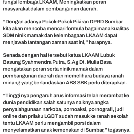
fungsi lembaga LKAAM, Meningkatkan peran
u
masyarakat dalam pembangunan daerah.
a
t
“Dengan adanya Pokok-Pokok Pikiran DPRD Sumbar
kita akan mencoba mencari formula bagaimana kualitas
SDM ninik mamak dan kelembagaan LKAAM dapat
menjawab tantangan zaman saat ini,” harapnya.
Senada dengan hal tersebut ketua LKAAM Lubuk
Basung Syahmendra Putra, S.Ag Dt. Mulia Basa
mengatakan peran serta ninik mamak dalam
pembangunan daerah dan memelihara budaya ranah
minang yang berlandaskan ABS SBK perlu diterapkan.
“Tinggi nya pengaruh arus informasi telah merambat ke
dunia pendidikan salah satunya naiknya angka
penyalahgunaan narkoba, pornoaksi, pornografi, judi
online dan prilaku LGBT sudah masuk ke ranah sekolah
tentu LKAAM perlu mengambil porsi dalam
menyelamatkan anak kemenakan di Sumbar,” tegasnya.