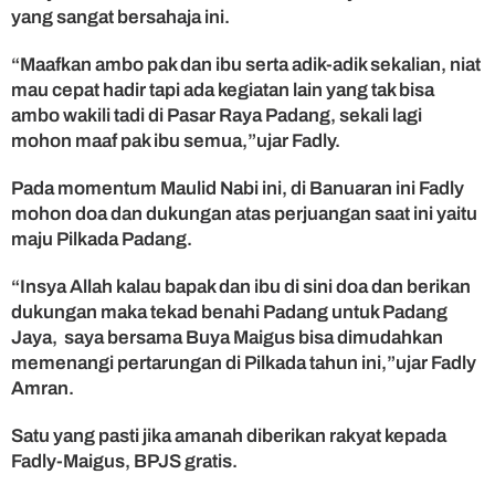
yang sangat bersahaja ini.
a
n
g
“Maafkan ambo pak dan ibu serta adik-adik sekalian, niat
mau cepat hadir tapi ada kegiatan lain yang tak bisa
ambo wakili tadi di Pasar Raya Padang, sekali lagi
mohon maaf pak ibu semua,”ujar Fadly.
Pada momentum Maulid Nabi ini, di Banuaran ini Fadly
mohon doa dan dukungan atas perjuangan saat ini yaitu
maju Pilkada Padang.
“Insya Allah kalau bapak dan ibu di sini doa dan berikan
dukungan maka tekad benahi Padang untuk Padang
Jaya, saya bersama Buya Maigus bisa dimudahkan
memenangi pertarungan di Pilkada tahun ini,”ujar Fadly
Amran.
Satu yang pasti jika amanah diberikan rakyat kepada
Fadly-Maigus, BPJS gratis.