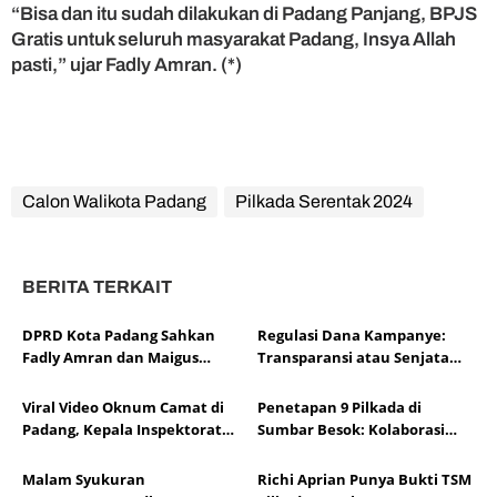
“Bisa dan itu sudah dilakukan di Padang Panjang, BPJS
Gratis untuk seluruh masyarakat Padang, Insya Allah
pasti,” ujar Fadly Amran. (*)
Calon Walikota Padang
Pilkada Serentak 2024
BERITA TERKAIT
DPRD Kota Padang Sahkan
Regulasi Dana Kampanye:
Fadly Amran dan Maigus
Transparansi atau Senjata
Nasir sebagai Wali Kota dan
Eliminasi Politik?
Wakil Wali Kota
Viral Video Oknum Camat di
Penetapan 9 Pilkada di
Padang, Kepala Inspektorat
Sumbar Besok: Kolaborasi
Diduga Tutupi Fakta
dengan Media Berbuah
Apresiasi
Malam Syukuran
Richi Aprian Punya Bukti TSM