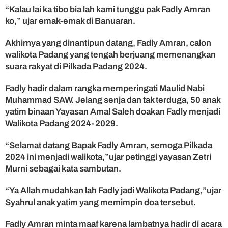
a
“Kalau lai ka tibo bia lah kami tunggu pak Fadly Amran
n
ko,” ujar emak-emak di Banuaran.
F
a
Akhirnya yang dinantipun datang, Fadly Amran, calon
d
l
walikota Padang yang tengah berjuang memenangkan
y
suara rakyat di Pilkada Padang 2024.
A
m
Fadly hadir dalam rangka memperingati Maulid Nabi
r
Muhammad SAW. Jelang senja dan tak terduga, 50 anak
a
yatim binaan Yayasan Amal Saleh doakan Fadly menjadi
n
Walikota Padang 2024-2029.
J
a
“Selamat datang Bapak Fadly Amran, semoga Pilkada
d
i
2024 ini menjadi walikota,”ujar petinggi yayasan Zetri
W
Murni sebagai kata sambutan.
a
k
“Ya Allah mudahkan lah Fadly jadi Walikota Padang,”ujar
o
Syahrul anak yatim yang memimpin doa tersebut.
P
a
Fadly Amran minta maaf karena lambatnya hadir di acara
d