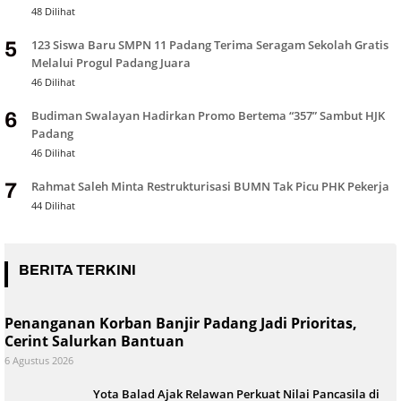
48 Dilihat
123 Siswa Baru SMPN 11 Padang Terima Seragam Sekolah Gratis
5
Melalui Progul Padang Juara
46 Dilihat
Budiman Swalayan Hadirkan Promo Bertema “357” Sambut HJK
6
Padang
46 Dilihat
Rahmat Saleh Minta Restrukturisasi BUMN Tak Picu PHK Pekerja
7
44 Dilihat
BERITA TERKINI
Penanganan Korban Banjir Padang Jadi Prioritas,
Cerint Salurkan Bantuan
6 Agustus 2026
Yota Balad Ajak Relawan Perkuat Nilai Pancasila di