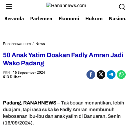
L
e
w
Beranda
Parlemen
Ekonomi
Hukum
Nasional
a
t
i
k
e
Ranahnews.com
/
News
5
k
0
50 Anak Yatim Doakan Fadly Amran Jadi
o
A
n
n
Wako Padang
t
a
e
PRN
16 September 2024
k
613 Dilihat
n
Y
a
t
i
m
Padang, RANAHNEWS
– Tak bosan menantikan, lebih
D
dua jam, tapi rasa suka ke Fadly Amran membunuh
o
kebosanan ibu-ibu dan anak yatim di Banuaran, Senin
a
(16/09/2024).
k