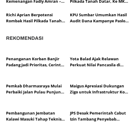
Kemenangan Fadly Amran –
Pilkada Tanah Datar, Ke MK
Maigus Nasir, Dihadiri Ribuan
Jalan Juang Nan Elegan
Masyarakat Kota Padang
Richi Aprian Berpotensi
KPU Sumbar Umumkan Hasil
Rombak Hasil Pilkada Tanah
Audit Dana Kampanye Paslon
Datar
Pilkada Sumbar 2024
REKOMENDASI
Penanganan Korban Banjir
Yota Balad Ajak Relawan
Padang Jadi Prioritas, Cerint
Perkuat Nilai Pancasila di
Salurkan Bantuan
Kota Pariaman
Pemkab Dharmasraya Mulai
Maigus Apresiasi Dukungan
Perbaiki Jalan Pulau Punjung–
Zigo untuk Infrastruktur Kota
Kampung Surau
Padang
Pembangunan Jembatan
JPS Desak Pemerintah Cabut
Kalawi Masuki Tahap Teknis,
Izin Tambang Penyebab
Zigo Pastikan Berjalan
Banjir Padang