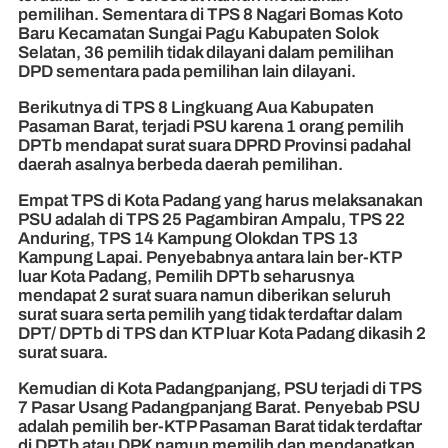
pemilihan. Sementara di TPS 8 Nagari Bomas Koto
Baru Kecamatan Sungai Pagu Kabupaten Solok
Selatan, 36 pemilih tidak dilayani dalam pemilihan
DPD sementara pada pemilihan lain dilayani.
Berikutnya di TPS 8 Lingkuang Aua Kabupaten
Pasaman Barat, terjadi PSU karena 1 orang pemilih
DPTb mendapat surat suara DPRD Provinsi padahal
daerah asalnya berbeda daerah pemilihan.
Empat TPS di Kota Padang yang harus melaksanakan
PSU adalah di TPS 25 Pagambiran Ampalu, TPS 22
Anduring, TPS 14 Kampung Olokdan TPS 13
Kampung Lapai. Penyebabnya antara lain ber-KTP
luar Kota Padang, Pemilih DPTb seharusnya
mendapat 2 surat suara namun diberikan seluruh
surat suara serta pemilih yang tidak terdaftar dalam
DPT/ DPTb di TPS dan KTP luar Kota Padang dikasih 2
surat suara.
Kemudian di Kota Padangpanjang, PSU terjadi di TPS
7 Pasar Usang Padangpanjang Barat. Penyebab PSU
adalah pemilih ber-KTP Pasaman Barat tidak terdaftar
di DPTb atau DPK namun memilih dan mendapatkan