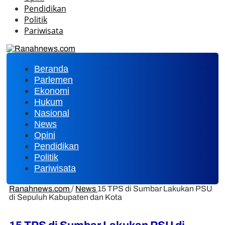
Pendidikan
Politik
Pariwisata
Beranda
Parlemen
Ekonomi
Hukum
Nasional
News
Opini
Pendidikan
Politik
Pariwisata
Ranahnews.com
/
News
15 TPS di Sumbar Lakukan PSU
di Sepuluh Kabupaten dan Kota