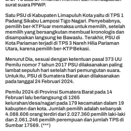
surat suara PPWP.
Satu PSU di Kabupaten Limapuluh Kota yaitu di TPS 1
Padang Sikabu Lamposi Tigo Nagari. Penyebabnya,
pemilih ber-KTP luar memaksa untuk memilih, setelah
memilih yang bersangkutan membuat kronologis dan
disampaikan langsung ke Bawaslu. Terakhir, PSU di
Kota Pariaman terjadi di TPS 3 Nareh Hilia Pariaman
Utara, karena pemilih ber-KTP Bekasi.
Menurut Dia, sesuai dengan ketentuan pasal 373 UU
Pemilu nomor 7 tahun 2017 PSU dilaksanakan paling
lambat sepuluh hari setelah hari pemungutan suara.
Untuk itu, PSU di Sumatera Barat akan dilaksanakan
pada tanggal 24 Februari 2024.
Pemilu 2024 di Provinsi Sumatera Barat pada 14
Februari lalu berlangsung di 1265
kelurahan/desa/nagari pada 179 kecamatan dalam 19
kabupten dan kota. Jumlah pemilih adalah sebanyak
4.088.606 orang terdiri dari 2.027.360 pemilih laki-laki
dan 2.061.246 pemilih perempuan dan jumlah TPS di
Sumbar 17569. (***)