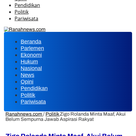
Pendidikan
Politik
Pariwisata
Beranda
Parlemen
Ekonomi
Hukum
Nasional
News
Opini
Pendidikan
Politik
Pariwisata
Ranahnews.com
/
Politik
Zigo Rolanda Minta Maaf, Akui
Belum Sempurna Jawab Aspirasi Rakyat