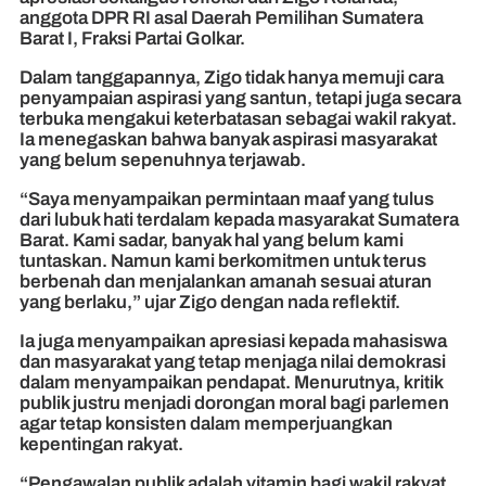
anggota DPR RI asal Daerah Pemilihan Sumatera
Barat I, Fraksi Partai Golkar.
Dalam tanggapannya, Zigo tidak hanya memuji cara
penyampaian aspirasi yang santun, tetapi juga secara
terbuka mengakui keterbatasan sebagai wakil rakyat.
Ia menegaskan bahwa banyak aspirasi masyarakat
yang belum sepenuhnya terjawab.
“Saya menyampaikan permintaan maaf yang tulus
dari lubuk hati terdalam kepada masyarakat Sumatera
Barat. Kami sadar, banyak hal yang belum kami
tuntaskan. Namun kami berkomitmen untuk terus
berbenah dan menjalankan amanah sesuai aturan
yang berlaku,” ujar Zigo dengan nada reflektif.
Ia juga menyampaikan apresiasi kepada mahasiswa
dan masyarakat yang tetap menjaga nilai demokrasi
dalam menyampaikan pendapat. Menurutnya, kritik
publik justru menjadi dorongan moral bagi parlemen
agar tetap konsisten dalam memperjuangkan
kepentingan rakyat.
“Pengawalan publik adalah vitamin bagi wakil rakyat