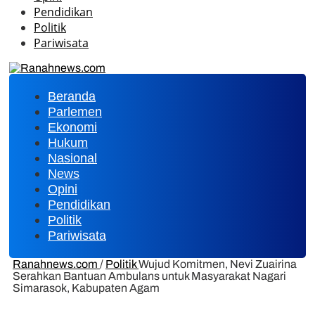
Pendidikan
Politik
Pariwisata
Beranda
Parlemen
Ekonomi
Hukum
Nasional
News
Opini
Pendidikan
Politik
Pariwisata
Ranahnews.com
/
Politik
Wujud Komitmen, Nevi Zuairina
Serahkan Bantuan Ambulans untuk Masyarakat Nagari
Simarasok, Kabupaten Agam