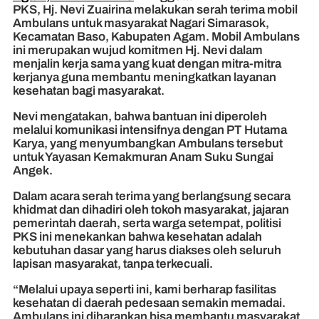
PKS, Hj. Nevi Zuairina melakukan serah terima mobil
Ambulans untuk masyarakat Nagari Simarasok,
Kecamatan Baso, Kabupaten Agam. Mobil Ambulans
ini merupakan wujud komitmen Hj. Nevi dalam
menjalin kerja sama yang kuat dengan mitra-mitra
kerjanya guna membantu meningkatkan layanan
kesehatan bagi masyarakat.
Nevi mengatakan, bahwa bantuan ini diperoleh
melalui komunikasi intensifnya dengan PT Hutama
Karya, yang menyumbangkan Ambulans tersebut
untuk Yayasan Kemakmuran Anam Suku Sungai
Angek.
Dalam acara serah terima yang berlangsung secara
khidmat dan dihadiri oleh tokoh masyarakat, jajaran
pemerintah daerah, serta warga setempat, politisi
PKS ini menekankan bahwa kesehatan adalah
kebutuhan dasar yang harus diakses oleh seluruh
lapisan masyarakat, tanpa terkecuali.
“Melalui upaya seperti ini, kami berharap fasilitas
kesehatan di daerah pedesaan semakin memadai.
Ambulans ini diharapkan bisa membantu masyarakat