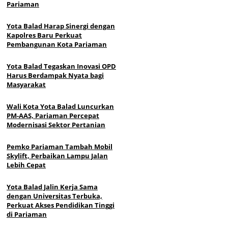
Pariaman
Yota Balad Harap Sinergi dengan
Kapolres Baru Perkuat
Pembangunan Kota Pariaman
Yota Balad Tegaskan Inovasi OPD
Harus Berdampak Nyata bagi
Masyarakat
Wali Kota Yota Balad Luncurkan
PM-AAS, Pariaman Percepat
Modernisasi Sektor Pertanian
Pemko Pariaman Tambah Mobil
Skylift, Perbaikan Lampu Jalan
Lebih Cepat
Yota Balad Jalin Kerja Sama
dengan Universitas Terbuka,
Perkuat Akses Pendidikan Tinggi
di Pariaman