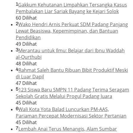
1
Gakkum Kehutanan Limpahkan Tersangka Kasus
Pembalakan Liar Sariak Bayang ke Kejari Solok
60 Dilihat
2
Wako Hendri Arnis Perkuat SDM Padang Panjang
Lewat Beasiswa, Kepemimpinan, dan Bantuan
Pendidikan
49 Dilihat
3
Merantau untuk Ilmu: Belajar dari Ibnu Waddah
al-Qurthubi
48 Dilihat
4
Rahmat Saleh Bantu Ribuan Bibit Produktif Meski
di Luar Dapil
47 Dilihat
5
123 Siswa Baru SMPN 11 Padang Terima Seragam
Sekolah Gratis Melalui Progul Padang Juara
45 Dilihat
6
Wali Kota Yota Balad Luncurkan PM-AAS,
Pariaman Percepat Modernisasi Sektor Pertanian
45 Dilihat
7
Lembah Anai Terus Menangis, Alam Sumbar