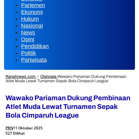
Parlemen
Ekonomi
Hukum
Nasional
News
Opini
Pendidikan
Politik
Pariwisata
Ranahnews.com
/
Olahraga
Wawako Pariaman Dukung Pembinaan
Atlet Muda Lewat Turnamen Sepak Bola Cimparuh League
Wawako Pariaman Dukung Pembinaan
Atlet Muda Lewat Turnamen Sepak
Bola Cimparuh League
PRN
11 Oktober 2025
527 Dilihat