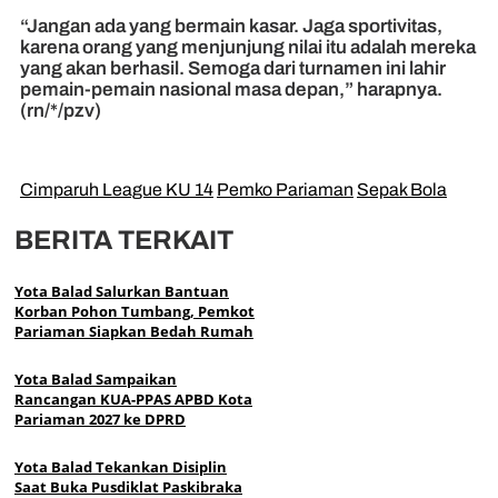
“Jangan ada yang bermain kasar. Jaga sportivitas,
karena orang yang menjunjung nilai itu adalah mereka
yang akan berhasil. Semoga dari turnamen ini lahir
pemain-pemain nasional masa depan,” harapnya.
(rn/*/pzv)
Cimparuh League KU 14
Pemko Pariaman
Sepak Bola
BERITA TERKAIT
Yota Balad Salurkan Bantuan
Korban Pohon Tumbang, Pemkot
Pariaman Siapkan Bedah Rumah
Yota Balad Sampaikan
Rancangan KUA-PPAS APBD Kota
Pariaman 2027 ke DPRD
Yota Balad Tekankan Disiplin
Saat Buka Pusdiklat Paskibraka