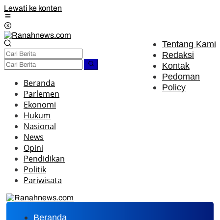
Lewati ke konten
Tentang Kami
Redaksi
Kontak
Pedoman
Beranda
Policy
Parlemen
Ekonomi
Hukum
Nasional
News
Opini
Pendidikan
Politik
Pariwisata
Beranda