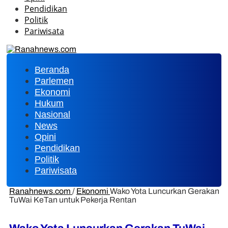
Pendidikan
Politik
Pariwisata
Beranda
Parlemen
Ekonomi
Hukum
Nasional
News
Opini
Pendidikan
Politik
Pariwisata
Ranahnews.com
/
Ekonomi
Wako Yota Luncurkan Gerakan
TuWai KeTan untuk Pekerja Rentan