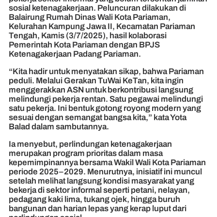
sosial ketenagakerjaan. Peluncuran dilakukan di
Balairung Rumah Dinas Wali Kota Pariaman,
Kelurahan Kampung Jawa II, Kecamatan Pariaman
Tengah, Kamis (3/7/2025), hasil kolaborasi
Pemerintah Kota Pariaman dengan BPJS
Ketenagakerjaan Padang Pariaman.
“Kita hadir untuk menyatakan sikap, bahwa Pariaman
peduli. Melalui Gerakan TuWai KeTan, kita ingin
menggerakkan ASN untuk berkontribusi langsung
melindungi pekerja rentan. Satu pegawai melindungi
satu pekerja. Ini bentuk gotong royong modern yang
sesuai dengan semangat bangsa kita,” kata Yota
Balad dalam sambutannya.
Ia menyebut, perlindungan ketenagakerjaan
merupakan program prioritas dalam masa
kepemimpinannya bersama Wakil Wali Kota Pariaman
periode 2025–2029. Menurutnya, inisiatif ini muncul
setelah melihat langsung kondisi masyarakat yang
bekerja di sektor informal seperti petani, nelayan,
pedagang kaki lima, tukang ojek, hingga buruh
bangunan dan harian lepas yang kerap luput dari