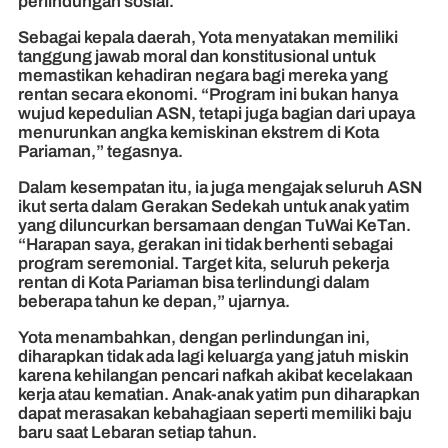
perlindungan sosial.
Sebagai kepala daerah, Yota menyatakan memiliki
tanggung jawab moral dan konstitusional untuk
memastikan kehadiran negara bagi mereka yang
rentan secara ekonomi. “Program ini bukan hanya
wujud kepedulian ASN, tetapi juga bagian dari upaya
menurunkan angka kemiskinan ekstrem di Kota
Pariaman,” tegasnya.
Dalam kesempatan itu, ia juga mengajak seluruh ASN
ikut serta dalam Gerakan Sedekah untuk anak yatim
yang diluncurkan bersamaan dengan TuWai KeTan.
“Harapan saya, gerakan ini tidak berhenti sebagai
program seremonial. Target kita, seluruh pekerja
rentan di Kota Pariaman bisa terlindungi dalam
beberapa tahun ke depan,” ujarnya.
Yota menambahkan, dengan perlindungan ini,
diharapkan tidak ada lagi keluarga yang jatuh miskin
karena kehilangan pencari nafkah akibat kecelakaan
kerja atau kematian. Anak-anak yatim pun diharapkan
dapat merasakan kebahagiaan seperti memiliki baju
baru saat Lebaran setiap tahun.