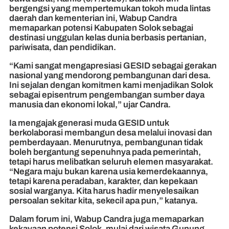
bergengsi yang mempertemukan tokoh muda lintas
daerah dan kementerian ini, Wabup Candra
memaparkan potensi Kabupaten Solok sebagai
destinasi unggulan kelas dunia berbasis pertanian,
pariwisata, dan pendidikan.
“Kami sangat mengapresiasi GESID sebagai gerakan
nasional yang mendorong pembangunan dari desa.
Ini sejalan dengan komitmen kami menjadikan Solok
sebagai episentrum pengembangan sumber daya
manusia dan ekonomi lokal,” ujar Candra.
Ia mengajak generasi muda GESID untuk
berkolaborasi membangun desa melalui inovasi dan
pemberdayaan. Menurutnya, pembangunan tidak
boleh bergantung sepenuhnya pada pemerintah,
tetapi harus melibatkan seluruh elemen masyarakat.
“Negara maju bukan karena usia kemerdekaannya,
tetapi karena peradaban, karakter, dan kepekaan
sosial warganya. Kita harus hadir menyelesaikan
persoalan sekitar kita, sekecil apa pun,” katanya.
Dalam forum ini, Wabup Candra juga memaparkan
kekayaan potensi Solok, mulai dari wisata Gunung