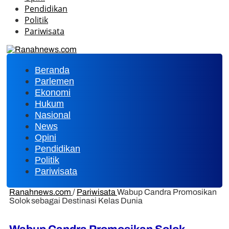
Pendidikan
Politik
Pariwisata
Beranda
Parlemen
Ekonomi
Hukum
Nasional
News
Opini
Pendidikan
Politik
Pariwisata
Ranahnews.com
/
Pariwisata
Wabup Candra Promosikan
Solok sebagai Destinasi Kelas Dunia