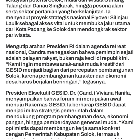
Talang dan Danau Singkarak, hingga pesona alam
serta sektor pertanian yang berkelanjutan. Ia
menyebut proyek strategis nasional Flyover Sitinjau
Lauik sebagai akses vital untuk membuka jalur utama
dari Kota Padang ke Solok dan mendongkrak sektor
pariwisata.
Mengutip arahan Presiden RI dalam agenda retreat
nasional, Candra menegaskan bahwa pemimpin sejati
adalah pelayan rakyat, bukan raja kecil di republik ini.
“Kami ingin membawa anak-anak muda kreatif dari
GESID menjadi bagian dari percepatan pembangunan
Solok, karena pembangunan karakter dan ekonomi
desa harus berjalan beriringan,” tegasnya.
Presiden Eksekutif GESID, Dr. (Cand.) Viviana Hanifa,
menyampaikan bahwa forum ini merupakan awal
menuju Rakernas GESID. Ia berharap GESID dapat
menjadi mitra strategis pemerintah dalam
mendukung program pembangunan desa, ekonomi
pangan, hingga pemberdayaan generasi muda. “Kami
optimistis dapat membangun kerja sama konkret
dengan Pemerintah Kabupaten Solok, termasuk