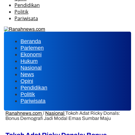
Pendidikan
Politik
Pariwisata
Beranda
Parlemen
Ekonomi
Hukum
Nasional
News
Opini
Pendidikan
Politik
Pariwisata
Ranahnews.com
/
Nasional
Tokoh Adat Ricky Donals:
Bonus Demografi Jadi Modal Emas Sumbar Maju