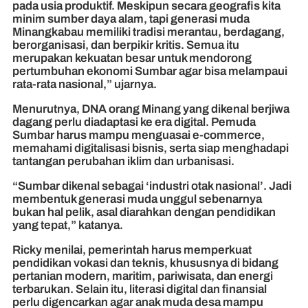
pada usia produktif. Meskipun secara geografis kita
minim sumber daya alam, tapi generasi muda
Minangkabau memiliki tradisi merantau, berdagang,
berorganisasi, dan berpikir kritis. Semua itu
merupakan kekuatan besar untuk mendorong
pertumbuhan ekonomi Sumbar agar bisa melampaui
rata-rata nasional,” ujarnya.
Menurutnya, DNA orang Minang yang dikenal berjiwa
dagang perlu diadaptasi ke era digital. Pemuda
Sumbar harus mampu menguasai e-commerce,
memahami digitalisasi bisnis, serta siap menghadapi
tantangan perubahan iklim dan urbanisasi.
“Sumbar dikenal sebagai ‘industri otak nasional’. Jadi
membentuk generasi muda unggul sebenarnya
bukan hal pelik, asal diarahkan dengan pendidikan
yang tepat,” katanya.
Ricky menilai, pemerintah harus memperkuat
pendidikan vokasi dan teknis, khususnya di bidang
pertanian modern, maritim, pariwisata, dan energi
terbarukan. Selain itu, literasi digital dan finansial
perlu digencarkan agar anak muda desa mampu