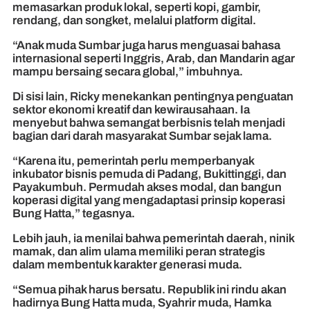
memasarkan produk lokal, seperti kopi, gambir,
rendang, dan songket, melalui platform digital.
“Anak muda Sumbar juga harus menguasai bahasa
internasional seperti Inggris, Arab, dan Mandarin agar
mampu bersaing secara global,” imbuhnya.
Di sisi lain, Ricky menekankan pentingnya penguatan
sektor ekonomi kreatif dan kewirausahaan. Ia
menyebut bahwa semangat berbisnis telah menjadi
bagian dari darah masyarakat Sumbar sejak lama.
“Karena itu, pemerintah perlu memperbanyak
inkubator bisnis pemuda di Padang, Bukittinggi, dan
Payakumbuh. Permudah akses modal, dan bangun
koperasi digital yang mengadaptasi prinsip koperasi
Bung Hatta,” tegasnya.
Lebih jauh, ia menilai bahwa pemerintah daerah, ninik
mamak, dan alim ulama memiliki peran strategis
dalam membentuk karakter generasi muda.
“Semua pihak harus bersatu. Republik ini rindu akan
hadirnya Bung Hatta muda, Syahrir muda, Hamka