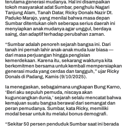
terutama generasi mudanya. Hal ini disampaikan
tokoh masyarakat adat Sumbar, penghulu Nagari
Tanjung Alam, Tanah Datar, Ricky Donals Nazir Dt.
Paduko Marajo, yang menilai bahwa masa depan
Sumbar ditentukan oleh seberapa serius daerah ini
menyiapkan anak mudanya agar unggul, berdaya
saing, dan adaptif terhadap perubahan zaman.
“Sumbar adalah penoreh sejarah bangsa ini. Dari
tanah ini pernah lahir anak-anak muda luar biasa —
dari masa perjuangan hingga pengisian
kemerdekaan. Karena itu, sekarang waktunya kita
berkomitmen bersama untuk kembali mempersiapkan
generasi muda yang cerdas dan tangguh,” ujar Ricky
Donals di Padang, Kamis (9/10/2025).
Ia menegaskan, sebagaimana ungkapan Bung Karno,
‘Beri aku sepuluh pemuda, niscaya akan
kuguncangkan dunia,’ sejarah selalu mencatat bahwa
kemajuan suatu bangsa berawal dari semangat dan
peran pemudanya. Sumbar, kata Ricky, memiliki
modal besar untuk itu melalui bonus demografi.
“Sekitar 50 persen penduduk Sumbar saat ini berada