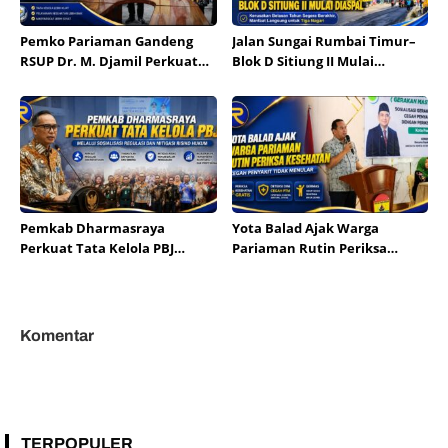
Pemko Pariaman Gandeng
Jalan Sungai Rumbai Timur–
RSUP Dr. M. Djamil Perkuat
Blok D Sitiung II Mulai
Tata Kelola dan Mutu
Diaspal, Kerusakan Belasan
Layanan Kesehatan
Tahun Segera Berakhir
Pemkab Dharmasraya
Yota Balad Ajak Warga
Perkuat Tata Kelola PBJ
Pariaman Rutin Periksa
melalui Sosialisasi Regulasi
Kesehatan Cegah Penyakit
dan Mitigasi Risiko Hukum
Tidak Menular
Komentar
TERPOPULER