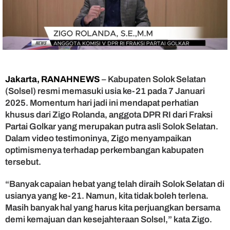
u
s
i
a
2
1
T
a
Jakarta, RANAHNEWS
– Kabupaten Solok Selatan
h
(Solsel) resmi memasuki usia ke-21 pada 7 Januari
u
2025. Momentum hari jadi ini mendapat perhatian
n
khusus dari Zigo Rolanda, anggota DPR RI dari Fraksi
,
I
Partai Golkar yang merupakan putra asli Solok Selatan.
n
Dalam video testimoninya, Zigo menyampaikan
i
optimismenya terhadap perkembangan kabupaten
P
tersebut.
e
s
“Banyak capaian hebat yang telah diraih Solok Selatan di
a
usianya yang ke-21. Namun, kita tidak boleh terlena.
n
Masih banyak hal yang harus kita perjuangkan bersama
P
e
demi kemajuan dan kesejahteraan Solsel,” kata Zigo.
n