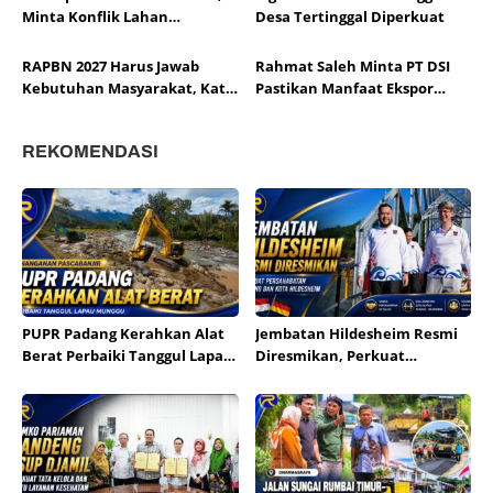
Minta Konflik Lahan
Desa Tertinggal Diperkuat
Dituntaskan
RAPBN 2027 Harus Jawab
Rahmat Saleh Minta PT DSI
Kebutuhan Masyarakat, Kata
Pastikan Manfaat Ekspor
Zigo
untuk Rakyat
REKOMENDASI
PUPR Padang Kerahkan Alat
Jembatan Hildesheim Resmi
Berat Perbaiki Tanggul Lapau
Diresmikan, Perkuat
Munggu
Persahabatan Padang dan
Kota Hildesheim