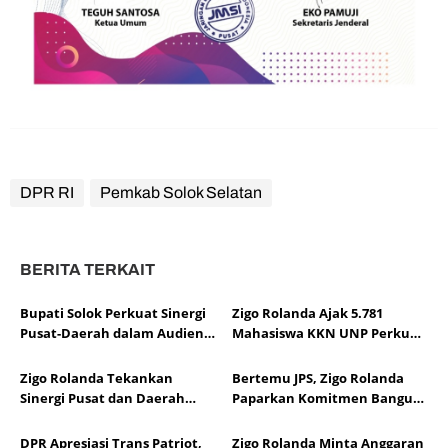
DPR RI
Pemkab Solok Selatan
BERITA TERKAIT
Bupati Solok Perkuat Sinergi
Zigo Rolanda Ajak 5.781
Pusat-Daerah dalam Audiensi
Mahasiswa KKN UNP Perkuat
APKASI Bersama Pimpinan
Pembangunan, Ketahanan
DPR RI
Pangan, dan Mitigasi Bencana
Zigo Rolanda Tekankan
Bertemu JPS, Zigo Rolanda
Sumbar
Sinergi Pusat dan Daerah
Paparkan Komitmen Bangun
Demi Kesejahteraan
Sumatera Barat
DPR Apresiasi Trans Patriot,
Zigo Rolanda Minta Anggaran