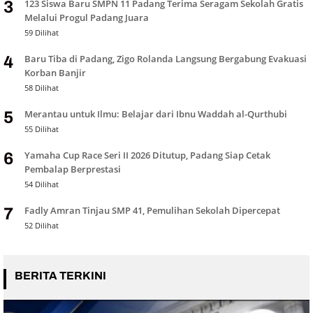
123 Siswa Baru SMPN 11 Padang Terima Seragam Sekolah Gratis
3
Melalui Progul Padang Juara
59 Dilihat
Baru Tiba di Padang, Zigo Rolanda Langsung Bergabung Evakuasi
4
Korban Banjir
58 Dilihat
Merantau untuk Ilmu: Belajar dari Ibnu Waddah al-Qurthubi
5
55 Dilihat
Yamaha Cup Race Seri II 2026 Ditutup, Padang Siap Cetak
6
Pembalap Berprestasi
54 Dilihat
Fadly Amran Tinjau SMP 41, Pemulihan Sekolah Dipercepat
7
52 Dilihat
BERITA TERKINI