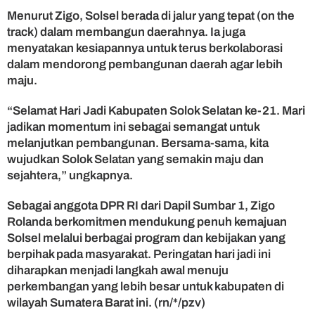
t
Menurut Zigo, Solsel berada di jalur yang tepat (on the
i
track) dalam membangun daerahnya. Ia juga
n
menyatakan kesiapannya untuk terus berkolaborasi
g
dalam mendorong pembangunan daerah agar lebih
Z
maju.
i
g
o
“Selamat Hari Jadi Kabupaten Solok Selatan ke-21. Mari
R
jadikan momentum ini sebagai semangat untuk
o
melanjutkan pembangunan. Bersama-sama, kita
l
wujudkan Solok Selatan yang semakin maju dan
a
sejahtera,” ungkapnya.
n
d
Sebagai anggota DPR RI dari Dapil Sumbar 1, Zigo
a
Rolanda berkomitmen mendukung penuh kemajuan
Solsel melalui berbagai program dan kebijakan yang
berpihak pada masyarakat. Peringatan hari jadi ini
diharapkan menjadi langkah awal menuju
perkembangan yang lebih besar untuk kabupaten di
wilayah Sumatera Barat ini. (rn/*/pzv)