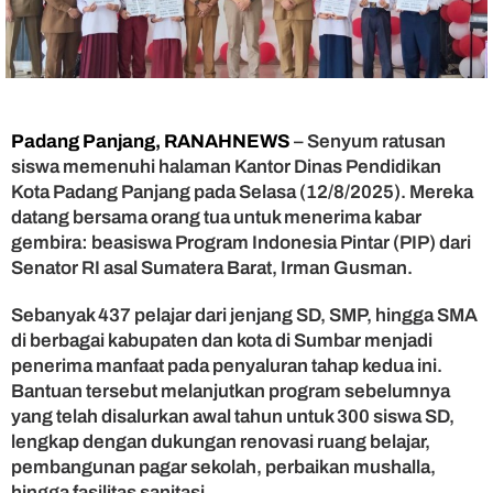
a
r
S
a
m
b
u
Padang Panjang, RANAHNEWS
– Senyum ratusan
t
siswa memenuhi halaman Kantor Dinas Pendidikan
B
Kota Padang Panjang pada Selasa (12/8/2025). Mereka
e
datang bersama orang tua untuk menerima kabar
a
gembira: beasiswa Program Indonesia Pintar (PIP) dari
s
Senator RI asal Sumatera Barat, Irman Gusman.
i
s
w
Sebanyak 437 pelajar dari jenjang SD, SMP, hingga SMA
a
di berbagai kabupaten dan kota di Sumbar menjadi
P
penerima manfaat pada penyaluran tahap kedua ini.
I
Bantuan tersebut melanjutkan program sebelumnya
P
yang telah disalurkan awal tahun untuk 300 siswa SD,
d
lengkap dengan dukungan renovasi ruang belajar,
a
pembangunan pagar sekolah, perbaikan mushalla,
r
i
hingga fasilitas sanitasi.