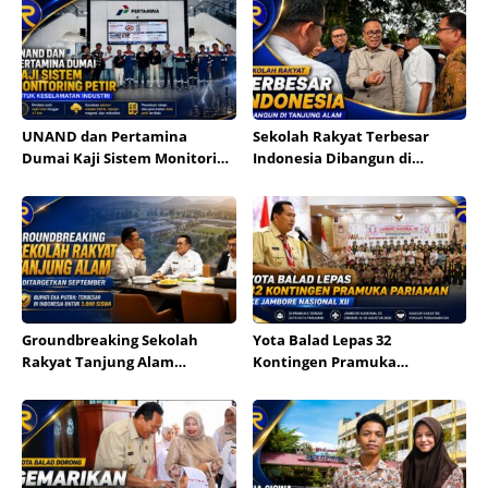
UNAND dan Pertamina
Sekolah Rakyat Terbesar
Dumai Kaji Sistem Monitoring
Indonesia Dibangun di
Petir untuk Industri
Tanjung Alam
Groundbreaking Sekolah
Yota Balad Lepas 32
Rakyat Tanjung Alam
Kontingen Pramuka
Ditargetkan September,
Pariaman ke Jambore
Bupati Eka Putra Sebut
Nasional XII
Terbesar di Indonesia