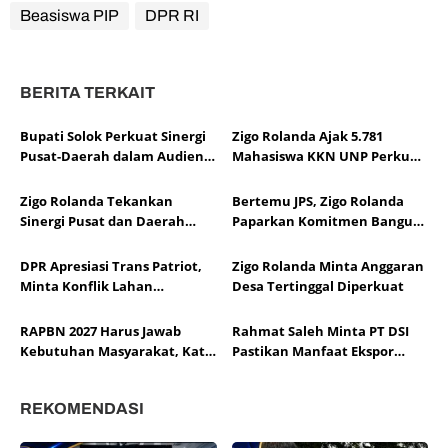
Beasiswa PIP
DPR RI
BERITA TERKAIT
Bupati Solok Perkuat Sinergi
Zigo Rolanda Ajak 5.781
Pusat-Daerah dalam Audiensi
Mahasiswa KKN UNP Perkuat
APKASI Bersama Pimpinan
Pembangunan, Ketahanan
DPR RI
Pangan, dan Mitigasi Bencana
Zigo Rolanda Tekankan
Bertemu JPS, Zigo Rolanda
Sumbar
Sinergi Pusat dan Daerah
Paparkan Komitmen Bangun
Demi Kesejahteraan
Sumatera Barat
DPR Apresiasi Trans Patriot,
Zigo Rolanda Minta Anggaran
Minta Konflik Lahan
Desa Tertinggal Diperkuat
Dituntaskan
RAPBN 2027 Harus Jawab
Rahmat Saleh Minta PT DSI
Kebutuhan Masyarakat, Kata
Pastikan Manfaat Ekspor
Zigo
untuk Rakyat
REKOMENDASI