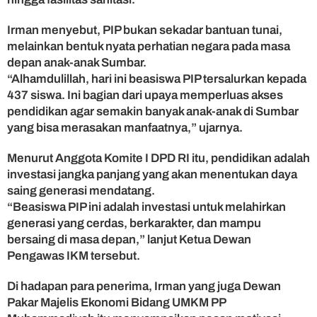
I
r
Irman menyebut, PIP bukan sekadar bantuan tunai,
m
melainkan bentuk nyata perhatian negara pada masa
a
depan anak-anak Sumbar.
n
“Alhamdulillah, hari ini beasiswa PIP tersalurkan kepada
G
437 siswa. Ini bagian dari upaya memperluas akses
u
s
pendidikan agar semakin banyak anak-anak di Sumbar
m
yang bisa merasakan manfaatnya,” ujarnya.
a
n
Menurut Anggota Komite I DPD RI itu, pendidikan adalah
investasi jangka panjang yang akan menentukan daya
saing generasi mendatang.
“Beasiswa PIP ini adalah investasi untuk melahirkan
generasi yang cerdas, berkarakter, dan mampu
bersaing di masa depan,” lanjut Ketua Dewan
Pengawas IKM tersebut.
Di hadapan para penerima, Irman yang juga Dewan
Pakar Majelis Ekonomi Bidang UMKM PP