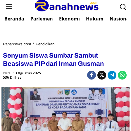
L
e
w
Beranda
Parlemen
Ekonomi
Hukum
Nasional
a
t
i
k
e
Ranahnews.com
/
Pendidikan
S
k
e
Senyum Siswa Sumbar Sambut
o
n
n
y
Beasiswa PIP dari Irman Gusman
t
u
e
PRN
13 Agustus 2025
m
536 Dilihat
n
S
i
s
w
a
S
u
m
b