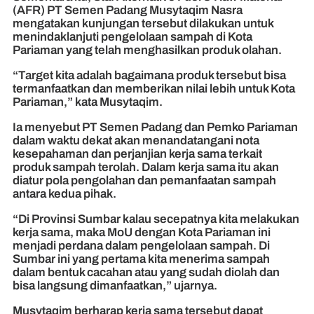
(AFR) PT Semen Padang Musytaqim Nasra
mengatakan kunjungan tersebut dilakukan untuk
menindaklanjuti pengelolaan sampah di Kota
Pariaman yang telah menghasilkan produk olahan.
“Target kita adalah bagaimana produk tersebut bisa
termanfaatkan dan memberikan nilai lebih untuk Kota
Pariaman,” kata Musytaqim.
Ia menyebut PT Semen Padang dan Pemko Pariaman
dalam waktu dekat akan menandatangani nota
kesepahaman dan perjanjian kerja sama terkait
produk sampah terolah. Dalam kerja sama itu akan
diatur pola pengolahan dan pemanfaatan sampah
antara kedua pihak.
“Di Provinsi Sumbar kalau secepatnya kita melakukan
kerja sama, maka MoU dengan Kota Pariaman ini
menjadi perdana dalam pengelolaan sampah. Di
Sumbar ini yang pertama kita menerima sampah
dalam bentuk cacahan atau yang sudah diolah dan
bisa langsung dimanfaatkan,” ujarnya.
Musytaqim berharap kerja sama tersebut dapat