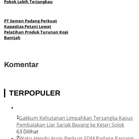
Pokok Lebih Terjangkau
PT Semen Padang Perkuat
Kapasitas Petani Lewat
Pelatihan Produk Turunan Kopi
Bantjah
Komentar
TERPOPULER
1
Gakkum Kehutanan Limpahkan Tersangka Kasus
Pembalakan Liar Sariak Bayang ke Kejari Solok
63 Dilihat
2
Wako Hendri Arnis Perkuat SDM Padang Panjang