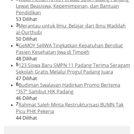
Lewat Beasiswa, Kepemimpinan, dan Bantuan
Pendidikan
53 Dilihat
3
Merantau untuk Ilmu: Belajar dari Ibnu Waddah
al-Qurthubi
50 Dilihat
4
GeMOY SeJIWA Tingkatkan Kepatuhan Berobat
Pasien Kesehatan Jiwa di Timpeh
48 Dilihat
5
123 Siswa Baru SMPN 11 Padang Terima Seragam
Sekolah Gratis Melalui Progul Padang Juara
47 Dilihat
6
Budiman Swalayan Hadirkan Promo Bertema
“357” Sambut HJK Padang
46 Dilihat
7
Rahmat Saleh Minta Restrukturisasi BUMN Tak
Picu PHK Pekerja
44 Dilihat