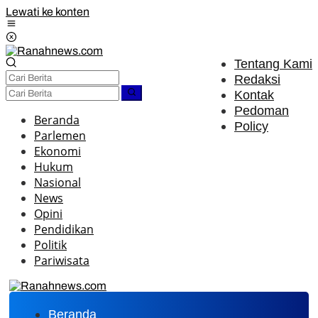
Lewati ke konten
Tentang Kami
Redaksi
Kontak
Pedoman
Beranda
Policy
Parlemen
Ekonomi
Hukum
Nasional
News
Opini
Pendidikan
Politik
Pariwisata
Beranda