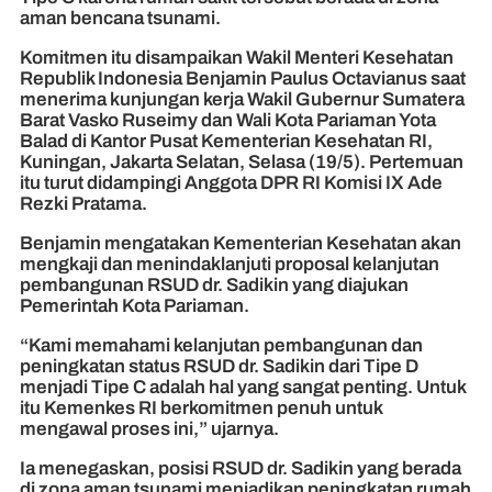
aman bencana tsunami.
Komitmen itu disampaikan Wakil Menteri Kesehatan
Republik Indonesia Benjamin Paulus Octavianus saat
menerima kunjungan kerja Wakil Gubernur Sumatera
Barat Vasko Ruseimy dan Wali Kota Pariaman Yota
Balad di Kantor Pusat Kementerian Kesehatan RI,
Kuningan, Jakarta Selatan, Selasa (19/5). Pertemuan
itu turut didampingi Anggota DPR RI Komisi IX Ade
Rezki Pratama.
Benjamin mengatakan Kementerian Kesehatan akan
mengkaji dan menindaklanjuti proposal kelanjutan
pembangunan RSUD dr. Sadikin yang diajukan
Pemerintah Kota Pariaman.
“Kami memahami kelanjutan pembangunan dan
peningkatan status RSUD dr. Sadikin dari Tipe D
menjadi Tipe C adalah hal yang sangat penting. Untuk
itu Kemenkes RI berkomitmen penuh untuk
mengawal proses ini,” ujarnya.
Ia menegaskan, posisi RSUD dr. Sadikin yang berada
di zona aman tsunami menjadikan peningkatan rumah