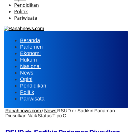
Pendidikan
Politik
Pariwisata
Beranda
Parlemen
Ekonomi
Hukum
Nasional
News
Opini
Pendidikan
Politik
Pariwisata
Ranahnews.com
/
News
RSUD dr. Sadikin Pariaman
Diusulkan Naik Status Tipe C