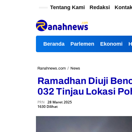
L
Tentang Kami
Redaksi
Konta
e
w
a
t
i
k
Beranda
Parlemen
Ekonomi
e
k
o
n
t
Ranahnews.com
/
News
R
e
a
Ramadhan Diuji Benc
n
m
a
032 Tinjau Lokasi P
d
h
PRN
28 Maret 2025
a
1630 Dilihat
n
D
i
u