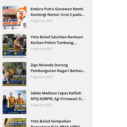
Endara Putra Gunawan Resmi
Kantongi Nomor Urut 2 pada
Penetapan Calon Wali Nagari
4 Agustus 2026
Aie Dingin
Yota Balad Salurkan Bantuan
Korban Pohon Tumbang,
Pemkot Pariaman Siapkan
4 Agustus 2026
Bedah Rumah
Zigo Rolanda Dorong
Pembangunan Nagari Berbasis
Kajian Mahasiswa KKN UNP
4 Agustus 2026
Sekda Medison Lepas Kafilah
MTQ KORPRI, Egi Firnawati Siap
Wakili Sumbar di Tingkat
4 Agustus 2026
Nasional
Yota Balad Sampaikan
Rancangan KUA-PPAS APBD