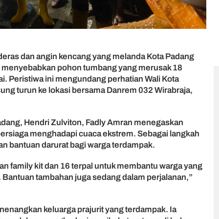
deras dan angin kencang yang melanda Kota Padang
ri, menyebabkan pohon tumbang yang merusak 18
. Peristiwa ini mengundang perhatian Wali Kota
ung turun ke lokasi bersama Danrem 032 Wirabraja,
dang, Hendri Zulviton, Fadly Amran menegaskan
bersiaga menghadapi cuaca ekstrem. Sebagai langkah
n bantuan darurat bagi warga terdampak.
 family kit dan 16 terpal untuk membantu warga yang
Bantuan tambahan juga sedang dalam perjalanan,”
enangkan keluarga prajurit yang terdampak. Ia