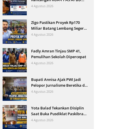
Kota Pariaman 2027 ke DPRD
4 Agustus 2026
Zigo Pastikan Proyek Rp170
Miliar Batang Lembang Segera
Berjalan
4 Agustus 2026
Fadly Amran Tinjau SMP 41,
Pemulihan Sekolah Dipercepat
4 Agustus 2026
Bupati Annisa Ajak PWI Jadi
Pelopor Jurnalisme Beretika di
Tengah Perkembangan AI
4 Agustus 2026
Yota Balad Tekankan Disiplin
Saat Buka Pusdiklat Paskibraka
Pariaman
4 Agustus 2026