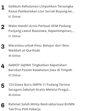
Gakkum Kehutanan Limpahkan Tersangka
1
Kasus Pembalakan Liar Sariak Bayang ke
Kejari Solok
61 Dilihat
Wako Hendri Arnis Perkuat SDM Padang
2
Panjang Lewat Beasiswa, Kepemimpinan,
dan Bantuan Pendidikan
51 Dilihat
Merantau untuk Ilmu: Belajar dari Ibnu
3
Waddah al-Qurthubi
49 Dilihat
GeMOY SeJIWA Tingkatkan Kepatuhan
4
Berobat Pasien Kesehatan Jiwa di Timpeh
47 Dilihat
123 Siswa Baru SMPN 11 Padang Terima
5
Seragam Sekolah Gratis Melalui Progul
Padang Juara
46 Dilihat
Rahmat Saleh Minta Restrukturisasi BUMN
6
Tak Picu PHK Pekerja