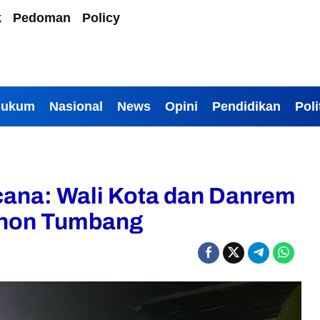
k
Pedoman
Policy
Hukum
Nasional
News
Opini
Pendidikan
Poli
ana: Wali Kota dan Danrem
ohon Tumbang