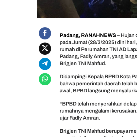
n
r
e
m
0
Padang, RANAHNEWS
– Hujan 
3
2
pada Jumat (28/3/2025) dini ha
T
rumah di Perumahan TNI AD Lapai
i
Padang, Fadly Amran, yang langs
n
Brigjen TNI Mahfud.
j
a
Didampingi Kepala BPBD Kota Pa
u
bahwa pemerintah daerah telah 
L
awal, BPBD langsung menyalurka
o
k
a
“BPBD telah menyerahkan delapan
s
rumahnya mengalami kerusakan. 
i
ujar Fadly Amran.
P
o
Brigjen TNI Mahfud berupaya men
h