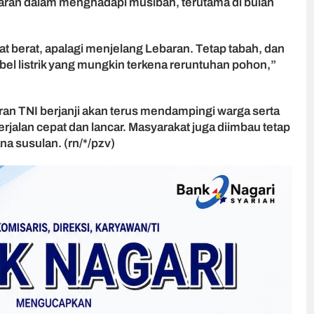
ran dalam menghadapi musibah, terutama di bulan
t berat, apalagi menjelang Lebaran. Tetap tabah, dan
bel listrik yang mungkin terkena reruntuhan pohon,”
ran TNI berjanji akan terus mendampingi warga serta
jalan cepat dan lancar. Masyarakat juga diimbau tetap
a susulan. (rn/*/pzv)