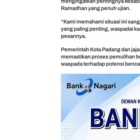
mengingatkan pentingnya kesaba
o
Ramadhan yang penuh ujian.
n
T
“Kami memahami situasi ini sanga
u
m
yang paling penting, waspadai ka
b
pesannya.
a
n
Pemerintah Kota Padang dan jaja
g
memastikan proses pemulihan ber
waspada terhadap potensi bencan