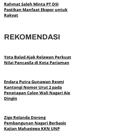
Rahmat Saleh Minta PT DSI
Pastikan Manfaat Ekspor untuk
Rakyat
REKOMENDASI
Yota Balad Ajak Relawan Perkuat
Nilai Pancasila di Kota Pariaman
Endara Putra Gunawan Resmi
Kantongi Nomor Urut 2 pada
Penetapan Calon Wali Nagari Aie
Dingin
Zigo Rolanda Dorong
Pembangunan Nagari Berbasis
Kajian Mahasiswa KKN UNP