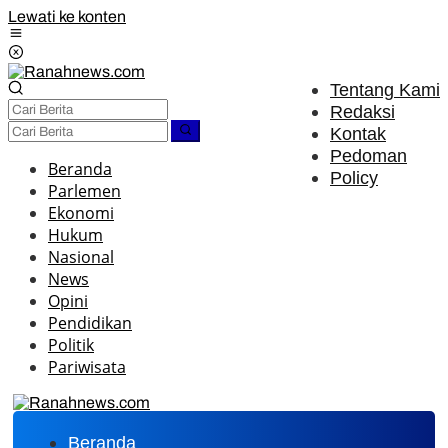
Lewati ke konten
Tentang Kami
Redaksi
Kontak
Pedoman
Beranda
Policy
Parlemen
Ekonomi
Hukum
Nasional
News
Opini
Pendidikan
Politik
Pariwisata
Beranda