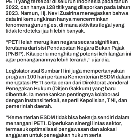
PETI yang tersebar di seluruh Indonesia pada tahun
2022, dan hanya 128 titik yang dilaporkan pada tahun
2023. Namun, Hj. Nevi Zuairina menegaskan bahwa
data ini kemungkinan hanya mencerminkan
fenomena gunung es, di mana aktivitas ilegal yang
tidak terdeteksi jauh lebih banyak.
“PETI telah merugikan negara secara signifikan,
terutama dari sisi Pendapatan Negara Bukan Pajak
(PNBP). Kita perlu menghitung potensi kehilangan ini
agar penanganannya lebih terarah,” ujar dia.
Legislator asal Sumbar II ini juga mempertanyakan
program 100 hari pertama Kementerian ESDM dalam
mengatasi PETI serta peran dari Direktorat Jenderal
Penegakan Hukum (Ditjen Gakkum) yang baru
dibentuk. Ia menekankan pentingnya kolaborasi
dengan instansi terkait, seperti Kepolisian, TNI, dan
pemerintah daerah.
“Kementerian ESDM tidak bisa bekerja sendiri dalam
menangani PETI. Diperlukan sinergi lintas sektor,
termasuk optimalisasi pengawasan dan alokasi
anggaran untuk penegakan hukum serta