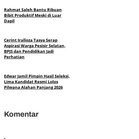
Rahmat Saleh Bantu Ribuan
Bibit Produktif Meski di Luar
Dapil
Cerint Iralloza Tasya Serap
Aspirasi Warga Pesisir Selatan,
BPJS dan Pendidikan Jadi
Perhatian
Edwar Jamil Pimpin Hasil Seleksi,
Lima Kandidat Resmi Lolos
Pilwana Alahan Panjang 2026
Komentar