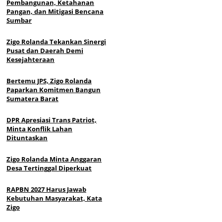
Pembangunan, Ketahanan
Pangan, dan Mitigasi Bencana
Sumbar
Zigo Rolanda Tekankan Sinergi
Pusat dan Daerah Demi
Kesejahteraan
Bertemu JPS, Zigo Rolanda
Paparkan Komitmen Bangun
Sumatera Barat
DPR Apresiasi Trans Patriot,
Minta Konflik Lahan
Dituntaskan
Zigo Rolanda Minta Anggaran
Desa Tertinggal Diperkuat
RAPBN 2027 Harus Jawab
Kebutuhan Masyarakat, Kata
Zigo