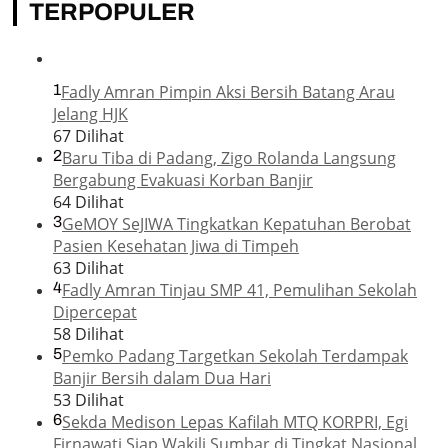
TERPOPULER
1
Fadly Amran Pimpin Aksi Bersih Batang Arau
Jelang HJK
67 Dilihat
2
Baru Tiba di Padang, Zigo Rolanda Langsung
Bergabung Evakuasi Korban Banjir
64 Dilihat
3
GeMOY SeJIWA Tingkatkan Kepatuhan Berobat
Pasien Kesehatan Jiwa di Timpeh
63 Dilihat
4
Fadly Amran Tinjau SMP 41, Pemulihan Sekolah
Dipercepat
58 Dilihat
5
Pemko Padang Targetkan Sekolah Terdampak
Banjir Bersih dalam Dua Hari
53 Dilihat
6
Sekda Medison Lepas Kafilah MTQ KORPRI, Egi
Firnawati Siap Wakili Sumbar di Tingkat Nasional