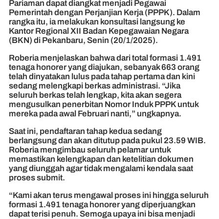
Pariaman dapat diangkat menjadi Pegawai
Pemerintah dengan Perjanjian Kerja (PPPK). Dalam
rangka itu, ia melakukan konsultasi langsung ke
Kantor Regional XII Badan Kepegawaian Negara
(BKN) di Pekanbaru, Senin (20/1/2025).
Roberia menjelaskan bahwa dari total formasi 1.491
tenaga honorer yang diajukan, sebanyak 663 orang
telah dinyatakan lulus pada tahap pertama dan kini
sedang melengkapi berkas administrasi. “Jika
seluruh berkas telah lengkap, kita akan segera
mengusulkan penerbitan Nomor Induk PPPK untuk
mereka pada awal Februari nanti,” ungkapnya.
Saat ini, pendaftaran tahap kedua sedang
berlangsung dan akan ditutup pada pukul 23.59 WIB.
Roberia mengimbau seluruh pelamar untuk
memastikan kelengkapan dan ketelitian dokumen
yang diunggah agar tidak mengalami kendala saat
proses submit.
“Kami akan terus mengawal proses ini hingga seluruh
formasi 1.491 tenaga honorer yang diperjuangkan
dapat terisi penuh. Semoga upaya ini bisa menjadi