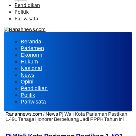
Pendidikan
Politik
Pariwisata
Beranda
Parlemen
Ekonomi
Hukum
Nasional
News
Opini
Pendidikan
Politik
Pariwisata
Ranahnews.com
/
News
Pj Wali Kota Pariaman Pastikan
1.491 Tenaga Honorer Berpeluang Jadi PPPK Tahun Ini