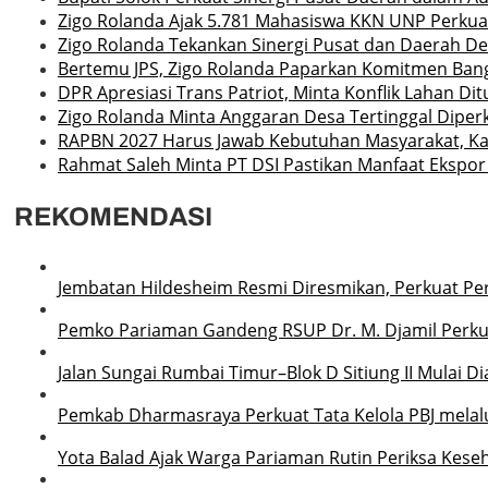
Zigo Rolanda Ajak 5.781 Mahasiswa KKN UNP Perku
Zigo Rolanda Tekankan Sinergi Pusat dan Daerah D
Bertemu JPS, Zigo Rolanda Paparkan Komitmen Ban
DPR Apresiasi Trans Patriot, Minta Konflik Lahan Di
Zigo Rolanda Minta Anggaran Desa Tertinggal Diper
RAPBN 2027 Harus Jawab Kebutuhan Masyarakat, Ka
Rahmat Saleh Minta PT DSI Pastikan Manfaat Ekspor
REKOMENDASI
Jembatan Hildesheim Resmi Diresmikan, Perkuat P
Pemko Pariaman Gandeng RSUP Dr. M. Djamil Perku
Jalan Sungai Rumbai Timur–Blok D Sitiung II Mulai D
Pemkab Dharmasraya Perkuat Tata Kelola PBJ melalui
Yota Balad Ajak Warga Pariaman Rutin Periksa Kese