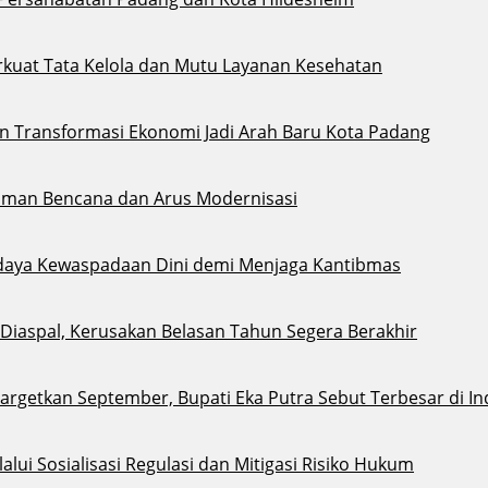
kuat Tata Kelola dan Mutu Layanan Kesehatan
an Transformasi Ekonomi Jadi Arah Baru Kota Padang
aman Bencana dan Arus Modernisasi
daya Kewaspadaan Dini demi Menjaga Kantibmas
i Diaspal, Kerusakan Belasan Tahun Segera Berakhir
argetkan September, Bupati Eka Putra Sebut Terbesar di I
ui Sosialisasi Regulasi dan Mitigasi Risiko Hukum