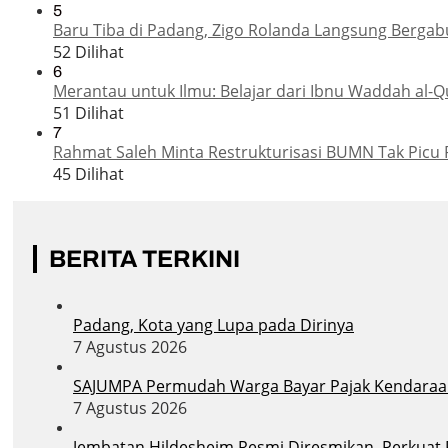
5
Baru Tiba di Padang, Zigo Rolanda Langsung Bergab
52 Dilihat
6
Merantau untuk Ilmu: Belajar dari Ibnu Waddah al-Q
51 Dilihat
7
Rahmat Saleh Minta Restrukturisasi BUMN Tak Picu 
45 Dilihat
BERITA TERKINI
Padang, Kota yang Lupa pada Dirinya
7 Agustus 2026
SAJUMPA Permudah Warga Bayar Pajak Kendaraa
7 Agustus 2026
Jembatan Hildesheim Resmi Diresmikan, Perkuat