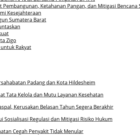
at Pembangunan, Ketahanan Pangan, dan Mitigasi Bencana
emi Kesejahteraan
gun Sumatera Barat
tuntaskan
kuat
ta Zigo
 untuk Rakyat
ersahabatan Padang dan Kota Hildesheim
at Tata Kelola dan Mutu Layanan Kesehatan
iaspal, Kerusakan Belasan Tahun Segera Berakhir
 Sosialisasi Regulasi dan Mitigasi Risiko Hukum
hatan Cegah Penyakit Tidak Menular