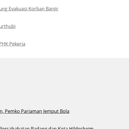
ung Evakuasi Korban Banjir
urthubi
PHK Pekerja
n, Pemko Pariaman Jemput Bola
 Persahabatan Padang dan Kota Hildesheim