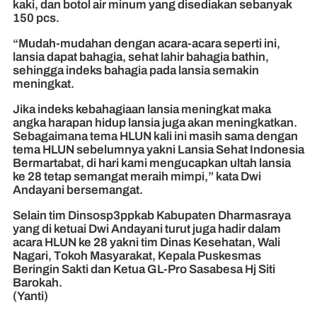
kaki, dan botol air minum yang disediakan sebanyak
150 pcs.
“Mudah-mudahan dengan acara-acara seperti ini,
lansia dapat bahagia, sehat lahir bahagia bathin,
sehingga indeks bahagia pada lansia semakin
meningkat.
Jika indeks kebahagiaan lansia meningkat maka
angka harapan hidup lansia juga akan meningkatkan.
Sebagaimana tema HLUN kali ini masih sama dengan
tema HLUN sebelumnya yakni Lansia Sehat Indonesia
Bermartabat, di hari kami mengucapkan ultah lansia
ke 28 tetap semangat meraih mimpi,” kata Dwi
Andayani bersemangat.
Selain tim Dinsosp3ppkab Kabupaten Dharmasraya
yang di ketuai Dwi Andayani turut juga hadir dalam
acara HLUN ke 28 yakni tim Dinas Kesehatan, Wali
Nagari, Tokoh Masyarakat, Kepala Puskesmas
Beringin Sakti dan Ketua GL-Pro Sasabesa Hj Siti
Barokah.
(Yanti)