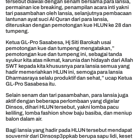
tersebut diawali dengan senam bersama para lansia,
permainan ice breaking, penampilan acara inti yakni
tari pasambahan oleh lansia, selanjutnya pembacaan
lantunan ayat suci Al Quran dari para lansia,
diteruskan dengan pemotongan kue HLUN ke 28 dan
tumpeng.
Ketua GL-Pro Sasabesa, Hj Siti Barokah usai
pemotongan kue dan tumpeng mengatakan,”
pemotongan kue dan tumpeng ini, sebagai tanda
syukur kita atas nikmat, karunia dan hidayah dari Allah
SWT kepada kita khususnya para lansia semua yang
hadir memeriahkan HLUN ini, semoga para lansia
Dharmasraya selalu produktif dan sehat,” ucap Ketua
GL-Pro Sasabesa itu.
Selain senam dan tari pasambahan, para lansia juga
aktif dengan beberapa perlombaan yang digelar
Dinsos, dihari HLUN tersebut, yakni lomba pacu
keliling, lomba fashion show baju basiba, dan meniup
balon dalam air.
Bagi lansia yang hadir pada HLUN tersebut mendapat
souvernir dari Dinsosp3ppkab berupa sapu lidi, keset