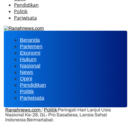
Pendidikan
Politik
Pariwisata
Beranda
Parlemen
Ekonomi
Hukum
Nasional
News
Opini
Pendidikan
Politik
Pariwisata
Ranahnews.com
/
Politik
Peringati Hari Lanjut Usia
Nasional Ke-28, GL- Pro Sasabesa, Lansia Sehat
Indonesia Bermartabat.