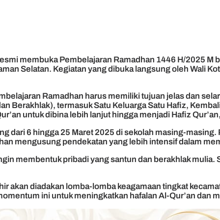
 resmi membuka Pembelajaran Ramadhan 1446 H/2025 M ba
n Selatan. Kegiatan yang dibuka langsung oleh Wali Kota 
elajaran Ramadhan harus memiliki tujuan jelas dan sela
 Berakhlak), termasuk Satu Keluarga Satu Hafiz, Kembali k
’an untuk dibina lebih lanjut hingga menjadi Hafiz Qur’an,”
 dari 6 hingga 25 Maret 2025 di sekolah masing-masing. Pes
dhan mengusung pendekatan yang lebih intensif dalam memb
in membentuk pribadi yang santun dan berakhlak mulia. Seb
ir akan diadakan lomba-lomba keagamaan tingkat kecamatan
mentum ini untuk meningkatkan hafalan Al-Qur’an dan memp