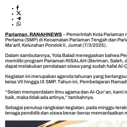
Pariaman, RANAHNEWS
– Pemerintah Kota Pariaman
Pertama (SMP) di Kecamatan Pariaman Tengah dan Pariama
Ma’arif, Kelurahan Pondok II, Jumat (7/3/2025).
Dalam sambutannya, Yota Balad menegaskan bahwa Pemb
memiliki program Pariaman RISALAH (Beriman, Saleh, dan
dapat melakukan pendataan siswa yang sudah hafal Al-Qur
Kegiatan ini merupakan agenda tahunan yang berlangsung
kelas VII hingga IX SMP. Tahun ini, Pembelajaran Rama
“Selain memperdalam ilmu agama dan Al-Qur’an, kami ing
baik, maka tidak ada artinya,” tambahnya.
Sebagai penutup rangkaian kegiatan, pada minggu terakh
tenaga pendidik dan siswa benar-benar memanfaatkan mo