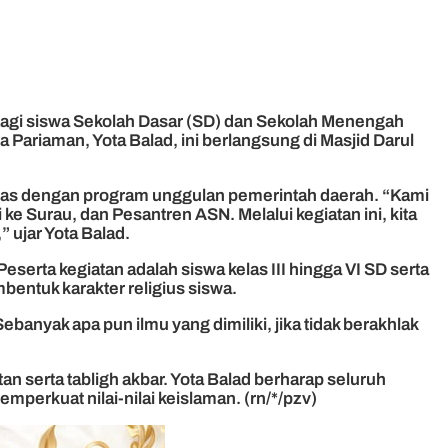
gi siswa Sekolah Dasar (SD) dan Sekolah Menengah
Pariaman, Yota Balad, ini berlangsung di Masjid Darul
ras dengan program unggulan pemerintah daerah. “Kami
e Surau, dan Pesantren ASN. Melalui kegiatan ini, kita
 ujar Yota Balad.
erta kegiatan adalah siswa kelas III hingga VI SD serta
entuk karakter religius siswa.
anyak apa pun ilmu yang dimiliki, jika tidak berakhlak
 serta tabligh akbar. Yota Balad berharap seluruh
erkuat nilai-nilai keislaman. (rn/*/pzv)