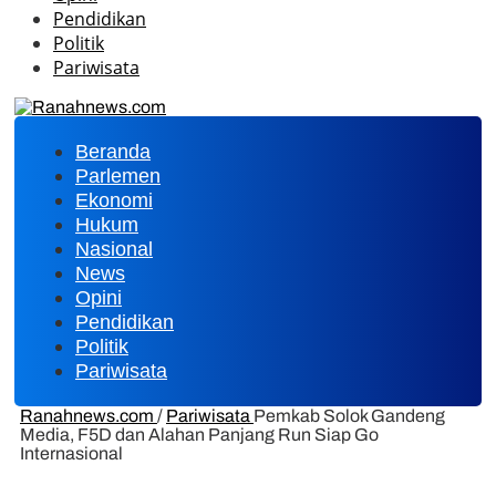
Pendidikan
Politik
Pariwisata
Beranda
Parlemen
Ekonomi
Hukum
Nasional
News
Opini
Pendidikan
Politik
Pariwisata
Ranahnews.com
/
Pariwisata
Pemkab Solok Gandeng
Media, F5D dan Alahan Panjang Run Siap Go
Internasional