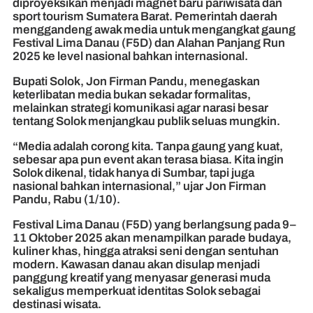
diproyeksikan menjadi magnet baru pariwisata dan
sport tourism Sumatera Barat. Pemerintah daerah
menggandeng awak media untuk mengangkat gaung
Festival Lima Danau (F5D) dan Alahan Panjang Run
2025 ke level nasional bahkan internasional.
Bupati Solok, Jon Firman Pandu, menegaskan
keterlibatan media bukan sekadar formalitas,
melainkan strategi komunikasi agar narasi besar
tentang Solok menjangkau publik seluas mungkin.
“Media adalah corong kita. Tanpa gaung yang kuat,
sebesar apa pun event akan terasa biasa. Kita ingin
Solok dikenal, tidak hanya di Sumbar, tapi juga
nasional bahkan internasional,” ujar Jon Firman
Pandu, Rabu (1/10).
Festival Lima Danau (F5D) yang berlangsung pada 9–
11 Oktober 2025 akan menampilkan parade budaya,
kuliner khas, hingga atraksi seni dengan sentuhan
modern. Kawasan danau akan disulap menjadi
panggung kreatif yang menyasar generasi muda
sekaligus memperkuat identitas Solok sebagai
destinasi wisata.