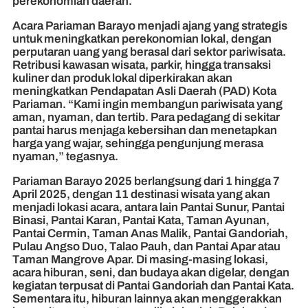
perekonomian daerah.
Acara Pariaman Barayo menjadi ajang yang strategis
untuk meningkatkan perekonomian lokal, dengan
perputaran uang yang berasal dari sektor pariwisata.
Retribusi kawasan wisata, parkir, hingga transaksi
kuliner dan produk lokal diperkirakan akan
meningkatkan Pendapatan Asli Daerah (PAD) Kota
Pariaman. “Kami ingin membangun pariwisata yang
aman, nyaman, dan tertib. Para pedagang di sekitar
pantai harus menjaga kebersihan dan menetapkan
harga yang wajar, sehingga pengunjung merasa
nyaman,” tegasnya.
Pariaman Barayo 2025 berlangsung dari 1 hingga 7
April 2025, dengan 11 destinasi wisata yang akan
menjadi lokasi acara, antara lain Pantai Sunur, Pantai
Binasi, Pantai Karan, Pantai Kata, Taman Ayunan,
Pantai Cermin, Taman Anas Malik, Pantai Gandoriah,
Pulau Angso Duo, Talao Pauh, dan Pantai Apar atau
Taman Mangrove Apar. Di masing-masing lokasi,
acara hiburan, seni, dan budaya akan digelar, dengan
kegiatan terpusat di Pantai Gandoriah dan Pantai Kata.
Sementara itu, hiburan lainnya akan menggerakkan