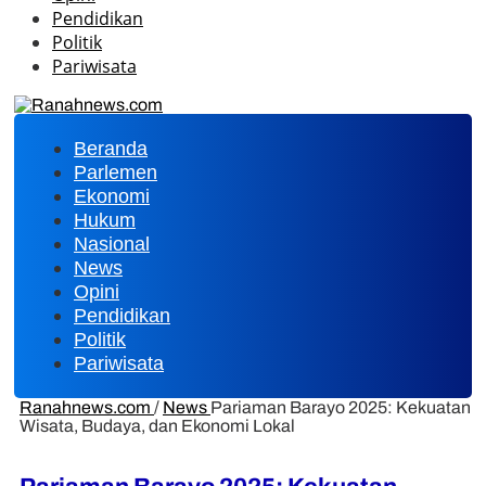
Pendidikan
Politik
Pariwisata
Beranda
Parlemen
Ekonomi
Hukum
Nasional
News
Opini
Pendidikan
Politik
Pariwisata
Ranahnews.com
/
News
Pariaman Barayo 2025: Kekuatan
Wisata, Budaya, dan Ekonomi Lokal