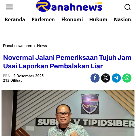
L
e
w
Beranda
Parlemen
Ekonomi
Hukum
Nasional
a
t
i
k
e
Ranahnews.com
/
News
N
k
o
Novermal Jalani Pemeriksaan Tujuh Jam
o
v
n
e
Usai Laporkan Pembalakan Liar
t
r
e
PRN
2 Desember 2025
m
213 Dilihat
n
a
l
J
a
l
a
n
i
P