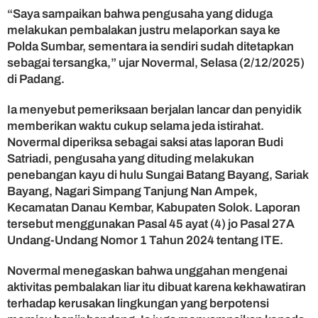
a
“Saya sampaikan bahwa pengusaha yang diduga
p
melakukan pembalakan justru melaporkan saya ke
o
Polda Sumbar, sementara ia sendiri sudah ditetapkan
r
sebagai tersangka,” ujar Novermal, Selasa (2/12/2025)
k
di Padang.
a
n
Ia menyebut pemeriksaan berjalan lancar dan penyidik
P
e
memberikan waktu cukup selama jeda istirahat.
m
Novermal diperiksa sebagai saksi atas laporan Budi
b
Satriadi, pengusaha yang dituding melakukan
a
penebangan kayu di hulu Sungai Batang Bayang, Sariak
l
Bayang, Nagari Simpang Tanjung Nan Ampek,
a
Kecamatan Danau Kembar, Kabupaten Solok. Laporan
k
tersebut menggunakan Pasal 45 ayat (4) jo Pasal 27A
a
n
Undang-Undang Nomor 1 Tahun 2024 tentang ITE.
L
i
Novermal menegaskan bahwa unggahan mengenai
a
aktivitas pembalakan liar itu dibuat karena kekhawatiran
r
terhadap kerusakan lingkungan yang berpotensi