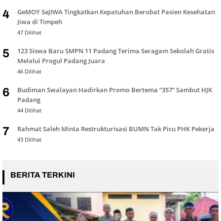
GeMOY SeJIWA Tingkatkan Kepatuhan Berobat Pasien Kesehatan
4
Jiwa di Timpeh
47 Dilihat
123 Siswa Baru SMPN 11 Padang Terima Seragam Sekolah Gratis
5
Melalui Progul Padang Juara
46 Dilihat
Budiman Swalayan Hadirkan Promo Bertema “357” Sambut HJK
6
Padang
44 Dilihat
Rahmat Saleh Minta Restrukturisasi BUMN Tak Picu PHK Pekerja
7
43 Dilihat
BERITA TERKINI