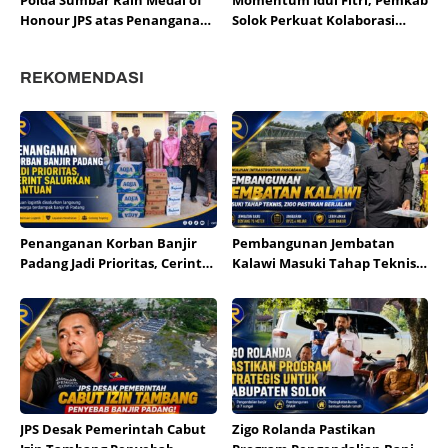
Polda Sumbar Raih Medal of
Momentum Idul Fitri, Pemkab
Honour JPS atas Penanganan
Solok Perkuat Kolaborasi
Bencana 2025
dengan Pemprov dan Polda
REKOMENDASI
Penanganan Korban Banjir
Pembangunan Jembatan
Padang Jadi Prioritas, Cerint
Kalawi Masuki Tahap Teknis,
Salurkan Bantuan
Zigo Pastikan Berjalan
JPS Desak Pemerintah Cabut
Zigo Rolanda Pastikan