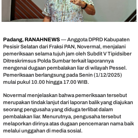
e
m
e
r
i
k
s
Padang, RANAHNEWS
— Anggota DPRD Kabupaten
a
Pesisir Selatan dari Fraksi PAN, Novermal, menjalani
a
pemeriksaan selama tujuh jam oleh Subdit V Tipidsiber
n
Ditreskrimsus Polda Sumbar terkait laporannya
T
mengenai dugaan pembalakan liar di wilayah Pessel.
u
Pemeriksaan berlangsung pada Senin (1/12/2025)
j
u
mulai pukul 10.00 hingga 17.00 WIB.
h
J
Novermal menjelaskan bahwa pemeriksaan tersebut
a
merupakan tindak lanjut dari laporan balik yang diajukan
m
seorang pengusaha yang diduga terlibat dalam
U
pembalakan liar. Menurutnya, pengusaha tersebut
s
melaporkan dirinya atas dugaan pencemaran nama baik
a
melalui unggahan di media sosial.
i
L