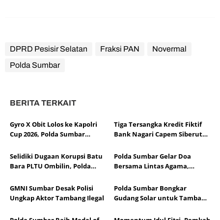
DPRD Pesisir Selatan
Fraksi PAN
Novermal
Polda Sumbar
BERITA TERKAIT
Gyro X Obit Lolos ke Kapolri
Tiga Tersangka Kredit Fiktif
Cup 2026, Polda Sumbar
Bank Nagari Capem Siberut
Perkuat Pembinaan Esports
Ditahan, Nilai Plafon Capai
Rp50,3 Miliar
Selidiki Dugaan Korupsi Batu
Polda Sumbar Gelar Doa
Bara PLTU Ombilin, Polda
Bersama Lintas Agama,
Sumbar Periksa Tiga
Perkuat Kerukunan Sambut
Perusahaan Pemasok
Hari Bhayangkara ke-80
GMNI Sumbar Desak Polisi
Polda Sumbar Bongkar
Ungkap Aktor Tambang Ilegal
Gudang Solar untuk Tambang
Ilegal