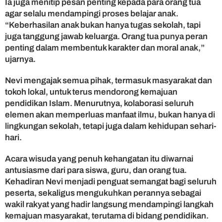
Ia juga menitip pesan penting kepada para orang tua
a
agar selalu mendampingi proses belajar anak.
d
a
“Keberhasilan anak bukan hanya tugas sekolah, tapi
n
juga tanggung jawab keluarga. Orang tua punya peran
i
penting dalam membentuk karakter dan moral anak,”
ujarnya.
Nevi mengajak semua pihak, termasuk masyarakat dan
tokoh lokal, untuk terus mendorong kemajuan
pendidikan Islam. Menurutnya, kolaborasi seluruh
elemen akan memperluas manfaat ilmu, bukan hanya di
lingkungan sekolah, tetapi juga dalam kehidupan sehari-
hari.
Acara wisuda yang penuh kehangatan itu diwarnai
antusiasme dari para siswa, guru, dan orang tua.
Kehadiran Nevi menjadi penguat semangat bagi seluruh
peserta, sekaligus mengukuhkan perannya sebagai
wakil rakyat yang hadir langsung mendampingi langkah
kemajuan masyarakat, terutama di bidang pendidikan.