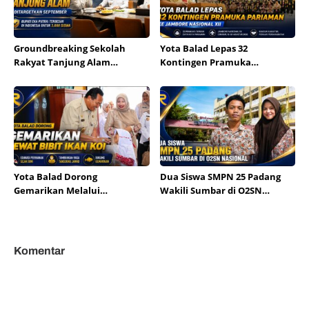
Groundbreaking Sekolah
Yota Balad Lepas 32
Rakyat Tanjung Alam
Kontingen Pramuka
Ditargetkan September,
Pariaman ke Jambore
Bupati Eka Putra Sebut
Nasional XII
Terbesar di Indonesia
Yota Balad Dorong
Dua Siswa SMPN 25 Padang
Gemarikan Melalui
Wakili Sumbar di O2SN
Pembagian Bibit Ikan Koi
Nasional
Komentar