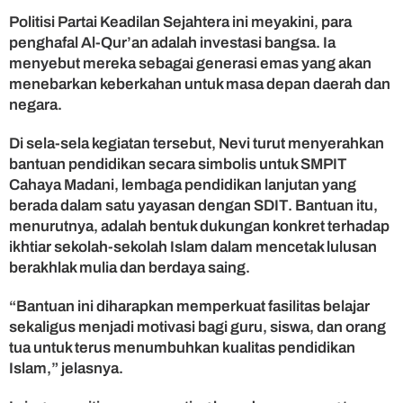
I
Politisi Partai Keadilan Sejahtera ini meyakini, para
s
penghafal Al-Qur’an adalah investasi bangsa. Ia
l
menyebut mereka sebagai generasi emas yang akan
a
menebarkan keberkahan untuk masa depan daerah dan
m
negara.
S
a
a
Di sela-sela kegiatan tersebut, Nevi turut menyerahkan
t
bantuan pendidikan secara simbolis untuk SMPIT
W
Cahaya Madani, lembaga pendidikan lanjutan yang
i
berada dalam satu yayasan dengan SDIT. Bantuan itu,
s
menurutnya, adalah bentuk dukungan konkret terhadap
u
ikhtiar sekolah-sekolah Islam dalam mencetak lulusan
d
a
berakhlak mulia dan berdaya saing.
C
a
“Bantuan ini diharapkan memperkuat fasilitas belajar
h
sekaligus menjadi motivasi bagi guru, siswa, dan orang
a
tua untuk terus menumbuhkan kualitas pendidikan
y
Islam,” jelasnya.
a
M