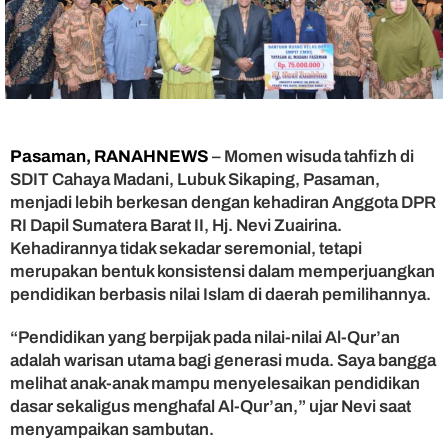
a
s
k
a
n
K
o
m
Pasaman, RANAHNEWS
– Momen wisuda tahfizh di
i
SDIT Cahaya Madani, Lubuk Sikaping, Pasaman,
t
menjadi lebih berkesan dengan kehadiran Anggota DPR
m
e
RI Dapil Sumatera Barat II, Hj. Nevi Zuairina.
n
Kehadirannya tidak sekadar seremonial, tetapi
P
merupakan bentuk konsistensi dalam memperjuangkan
e
pendidikan berbasis nilai Islam di daerah pemilihannya.
n
d
“Pendidikan yang berpijak pada nilai-nilai Al-Qur’an
i
adalah warisan utama bagi generasi muda. Saya bangga
d
melihat anak-anak mampu menyelesaikan pendidikan
i
k
dasar sekaligus menghafal Al-Qur’an,” ujar Nevi saat
a
menyampaikan sambutan.
n