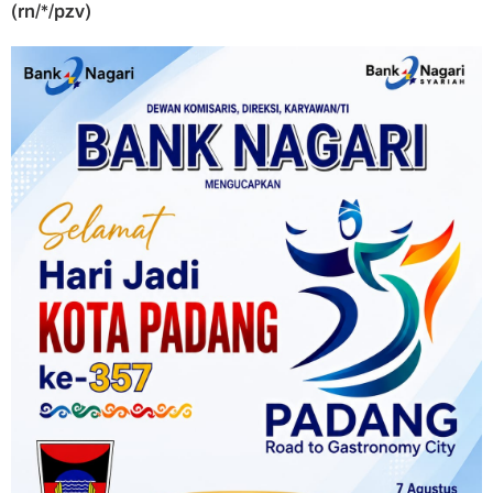
(rn/*/pzv)