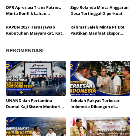
DPR Apresiasi Trans Patriot,
Zigo Rolanda Minta Anggaran
Minta Konflik Lahan
Desa Tertinggal Diperkuat
Dituntaskan
RAPBN 2027 Harus Jawab
Rahmat Saleh Minta PT DSI
Kebutuhan Masyarakat, Kata
Pastikan Manfaat Ekspor
Zigo
untuk Rakyat
REKOMENDASI
UNAND dan Pertamina
Sekolah Rakyat Terbesar
Dumai Kaji Sistem Monitoring
Indonesia Dibangun di
Petir untuk Industri
Tanjung Alam