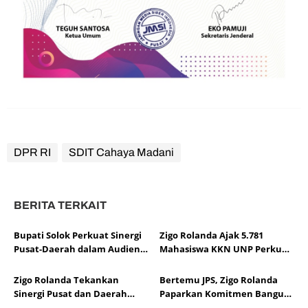
DPR RI
SDIT Cahaya Madani
BERITA TERKAIT
Bupati Solok Perkuat Sinergi
Zigo Rolanda Ajak 5.781
Pusat-Daerah dalam Audiensi
Mahasiswa KKN UNP Perkuat
APKASI Bersama Pimpinan
Pembangunan, Ketahanan
DPR RI
Pangan, dan Mitigasi Bencana
Zigo Rolanda Tekankan
Bertemu JPS, Zigo Rolanda
Sumbar
Sinergi Pusat dan Daerah
Paparkan Komitmen Bangun
Demi Kesejahteraan
Sumatera Barat